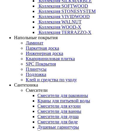
Коллекция SILKMARBLE
Коллекция SOFTWOOD
Коллекция STONESYSTEM
Коллекция VIVIDWOOD
Коллекция WALNUT
Коллекция WOOD-X
Коллекция ТЕRRАZZO-X
Напольные покрытия
Ламинат
Паркетная доска
Инженерная доска
Кварцвиниловая плитка
SPC Покрытия
Плинтусы
Подложка
Клей и средства по уходу
Сантехника
Смесители
Смесители для раковины
Краны для питьевой воды
Смесители для кухни
Смесители для ванны
Смесители для душа
Смесители для биде
Душевые гарнитуры