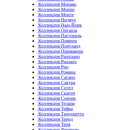
Коллекция Монако
Коллекция Монро
Коллекция Монте
Коллекция Нидвуд
Коллекция Нью-Йорк
Коллекция Органза
Коллекция Пастораль
Коллекция Помпеи
Коллекция Портланд
Коллекция Примавера
Коллекция Раполано
Коллекция Риальто
Коллекция Рио
Коллекция Романа
Коллекция Сагано
Коллекция Сакура
Коллекция Сиэтл
Коллекция Скаген
Коллекция Сонора
Коллекция Телари
Коллекция Тефра
Коллекция Тинторетто
Коллекция Тренд
Коллекция Троя
Коллекция Флориан