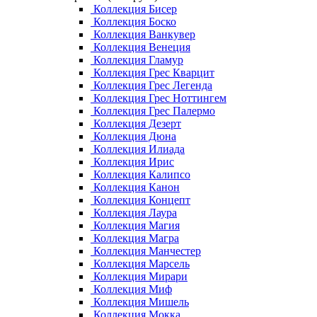
Коллекция Бисер
Коллекция Боско
Коллекция Ванкувер
Коллекция Венеция
Коллекция Гламур
Коллекция Грес Кварцит
Коллекция Грес Легенда
Коллекция Грес Ноттингем
Коллекция Грес Палермо
Коллекция Дезерт
Коллекция Дюна
Коллекция Илиада
Коллекция Ирис
Коллекция Калипсо
Коллекция Канон
Коллекция Концепт
Коллекция Лаура
Коллекция Магия
Коллекция Магра
Коллекция Манчестер
Коллекция Марсель
Коллекция Мирари
Коллекция Миф
Коллекция Мишель
Коллекция Мокка