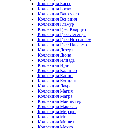
Коллекция Бисер
Коллекция Боско
Коллекция Ванкувер
Коллекция Венеция
Коллекция Гламур
Коллекция Грес Кварцит
Коллекция Грес Легенда
Коллекция Грес Ноттингем
Коллекция Грес Палермо
Коллекция Дезерт
Коллекция Дюна
Коллекция Илиада
Коллекция Ирис
Коллекция Калипсо
Коллекция Канон
Коллекция Концепт
Коллекция Лаура
Коллекция Магия
Коллекция Магра
Коллекция Манчестер
Коллекция Марсель
Коллекция Мирари
Коллекция Миф
Коллекция Мишель
Коллекция Мокка