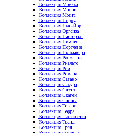
Коллекция Монако
Коллекция Монро
Коллекция Монте
Коллекция Нидвуд
Коллекция Нью-Йорк
Коллекция Органза
Коллекция Пастораль
Коллекция Помпеи
Коллекция Портланд
Коллекция Примавера
Коллекция Раполано
Коллекция Риальто
Коллекция Рио
Коллекция Романа
Коллекция Сагано
Коллекция Сакура
Коллекция Сиэтл
Коллекция Скаген
Коллекция Сонора
Коллекция Телари
Коллекция Тефра
Коллекция Тинторетто
Коллекция Тренд
Коллекция Троя
Коллекция Флориан