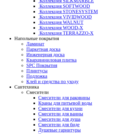
Коллекция SILKMARBLE
Коллекция SOFTWOOD
Коллекция STONESYSTEM
Коллекция VIVIDWOOD
Коллекция WALNUT
Коллекция WOOD-X
Коллекция ТЕRRАZZO-X
Напольные покрытия
Ламинат
Паркетная доска
Инженерная доска
Кварцвиниловая плитка
SPC Покрытия
Плинтусы
Подложка
Клей и средства по уходу
Сантехника
Смесители
Смесители для раковины
Краны для питьевой воды
Смесители для кухни
Смесители для ванны
Смесители для душа
Смесители для биде
Душевые гарнитуры