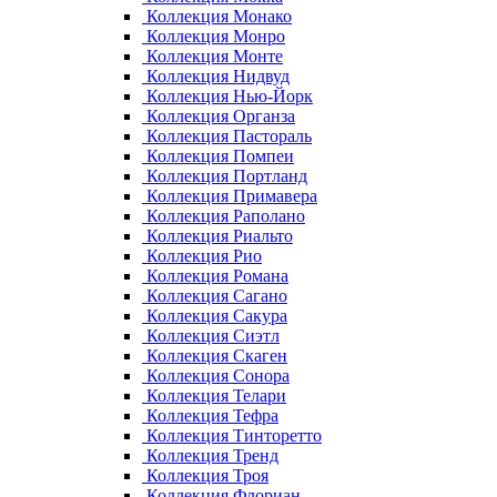
Коллекция Монако
Коллекция Монро
Коллекция Монте
Коллекция Нидвуд
Коллекция Нью-Йорк
Коллекция Органза
Коллекция Пастораль
Коллекция Помпеи
Коллекция Портланд
Коллекция Примавера
Коллекция Раполано
Коллекция Риальто
Коллекция Рио
Коллекция Романа
Коллекция Сагано
Коллекция Сакура
Коллекция Сиэтл
Коллекция Скаген
Коллекция Сонора
Коллекция Телари
Коллекция Тефра
Коллекция Тинторетто
Коллекция Тренд
Коллекция Троя
Коллекция Флориан