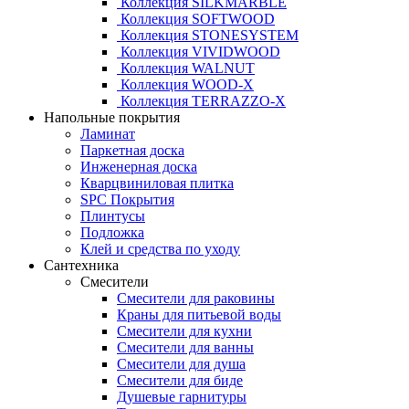
Коллекция SILKMARBLE
Коллекция SOFTWOOD
Коллекция STONESYSTEM
Коллекция VIVIDWOOD
Коллекция WALNUT
Коллекция WOOD-X
Коллекция ТЕRRАZZO-X
Напольные покрытия
Ламинат
Паркетная доска
Инженерная доска
Кварцвиниловая плитка
SPC Покрытия
Плинтусы
Подложка
Клей и средства по уходу
Сантехника
Смесители
Смесители для раковины
Краны для питьевой воды
Смесители для кухни
Смесители для ванны
Смесители для душа
Смесители для биде
Душевые гарнитуры