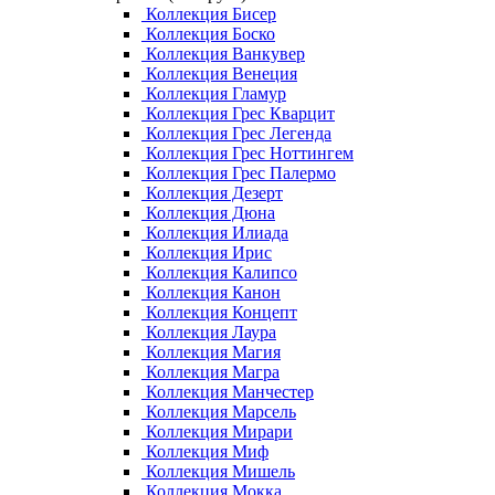
Коллекция Бисер
Коллекция Боско
Коллекция Ванкувер
Коллекция Венеция
Коллекция Гламур
Коллекция Грес Кварцит
Коллекция Грес Легенда
Коллекция Грес Ноттингем
Коллекция Грес Палермо
Коллекция Дезерт
Коллекция Дюна
Коллекция Илиада
Коллекция Ирис
Коллекция Калипсо
Коллекция Канон
Коллекция Концепт
Коллекция Лаура
Коллекция Магия
Коллекция Магра
Коллекция Манчестер
Коллекция Марсель
Коллекция Мирари
Коллекция Миф
Коллекция Мишель
Коллекция Мокка