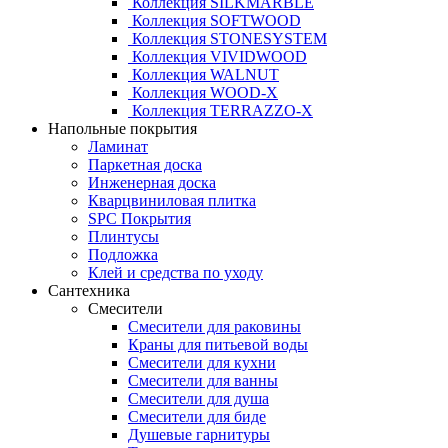
Коллекция SILKMARBLE
Коллекция SOFTWOOD
Коллекция STONESYSTEM
Коллекция VIVIDWOOD
Коллекция WALNUT
Коллекция WOOD-X
Коллекция ТЕRRАZZO-X
Напольные покрытия
Ламинат
Паркетная доска
Инженерная доска
Кварцвиниловая плитка
SPC Покрытия
Плинтусы
Подложка
Клей и средства по уходу
Сантехника
Смесители
Смесители для раковины
Краны для питьевой воды
Смесители для кухни
Смесители для ванны
Смесители для душа
Смесители для биде
Душевые гарнитуры