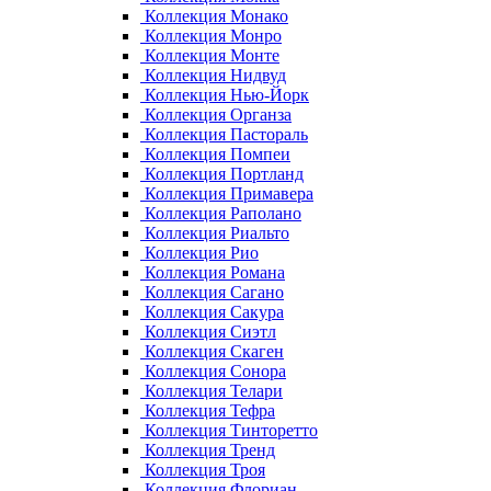
Коллекция Монако
Коллекция Монро
Коллекция Монте
Коллекция Нидвуд
Коллекция Нью-Йорк
Коллекция Органза
Коллекция Пастораль
Коллекция Помпеи
Коллекция Портланд
Коллекция Примавера
Коллекция Раполано
Коллекция Риальто
Коллекция Рио
Коллекция Романа
Коллекция Сагано
Коллекция Сакура
Коллекция Сиэтл
Коллекция Скаген
Коллекция Сонора
Коллекция Телари
Коллекция Тефра
Коллекция Тинторетто
Коллекция Тренд
Коллекция Троя
Коллекция Флориан