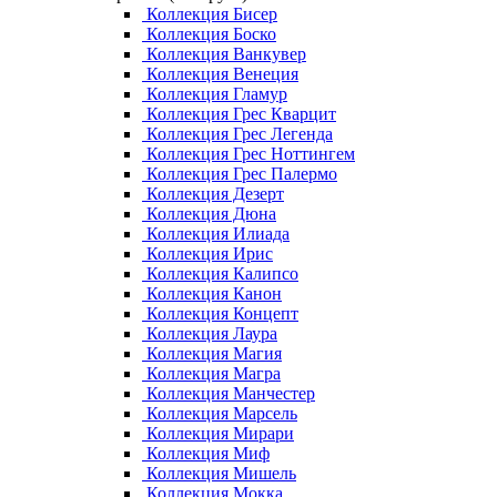
Коллекция Бисер
Коллекция Боско
Коллекция Ванкувер
Коллекция Венеция
Коллекция Гламур
Коллекция Грес Кварцит
Коллекция Грес Легенда
Коллекция Грес Ноттингем
Коллекция Грес Палермо
Коллекция Дезерт
Коллекция Дюна
Коллекция Илиада
Коллекция Ирис
Коллекция Калипсо
Коллекция Канон
Коллекция Концепт
Коллекция Лаура
Коллекция Магия
Коллекция Магра
Коллекция Манчестер
Коллекция Марсель
Коллекция Мирари
Коллекция Миф
Коллекция Мишель
Коллекция Мокка