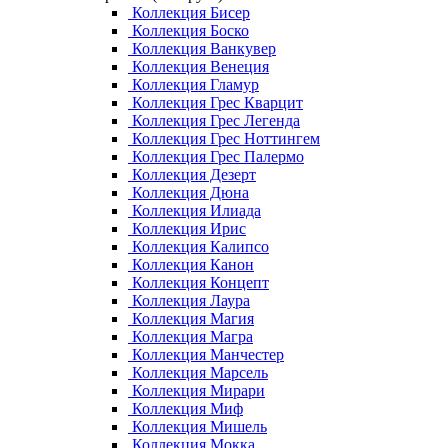
Коллекция Бисер
Коллекция Боско
Коллекция Ванкувер
Коллекция Венеция
Коллекция Гламур
Коллекция Грес Кварцит
Коллекция Грес Легенда
Коллекция Грес Ноттингем
Коллекция Грес Палермо
Коллекция Дезерт
Коллекция Дюна
Коллекция Илиада
Коллекция Ирис
Коллекция Калипсо
Коллекция Канон
Коллекция Концепт
Коллекция Лаура
Коллекция Магия
Коллекция Магра
Коллекция Манчестер
Коллекция Марсель
Коллекция Мирари
Коллекция Миф
Коллекция Мишель
Коллекция Мокка