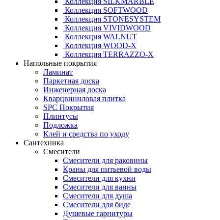
Коллекция SILKMARBLE
Коллекция SOFTWOOD
Коллекция STONESYSTEM
Коллекция VIVIDWOOD
Коллекция WALNUT
Коллекция WOOD-X
Коллекция ТЕRRАZZO-X
Напольные покрытия
Ламинат
Паркетная доска
Инженерная доска
Кварцвиниловая плитка
SPC Покрытия
Плинтусы
Подложка
Клей и средства по уходу
Сантехника
Смесители
Смесители для раковины
Краны для питьевой воды
Смесители для кухни
Смесители для ванны
Смесители для душа
Смесители для биде
Душевые гарнитуры