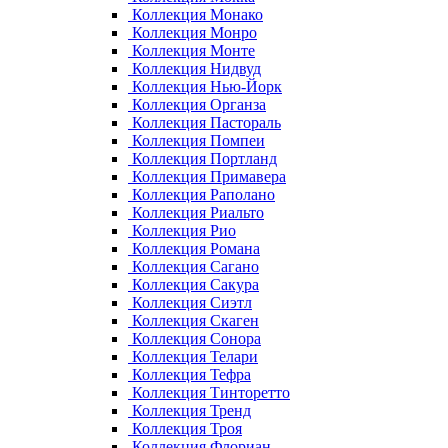
Коллекция Монако
Коллекция Монро
Коллекция Монте
Коллекция Нидвуд
Коллекция Нью-Йорк
Коллекция Органза
Коллекция Пастораль
Коллекция Помпеи
Коллекция Портланд
Коллекция Примавера
Коллекция Раполано
Коллекция Риальто
Коллекция Рио
Коллекция Романа
Коллекция Сагано
Коллекция Сакура
Коллекция Сиэтл
Коллекция Скаген
Коллекция Сонора
Коллекция Телари
Коллекция Тефра
Коллекция Тинторетто
Коллекция Тренд
Коллекция Троя
Коллекция Флориан