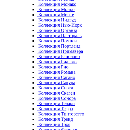
Коллекция Монако
Коллекция Монро
Коллекция Монте
Коллекция Нидвуд
Коллекция Нью-Йорк
Коллекция Органза
Коллекция Пастораль
Коллекция Помпеи
Коллекция Портланд
Коллекция Примавера
Коллекция Раполано
Коллекция Риальто
Коллекция Рио
Коллекция Романа
Коллекция Сагано
Коллекция Сакура
Коллекция Сиэтл
Коллекция Скаген
Коллекция Сонора
Коллекция Телари
Коллекция Тефра
Коллекция Тинторетто
Коллекция Тренд
Коллекция Троя
Коллекция Флориан