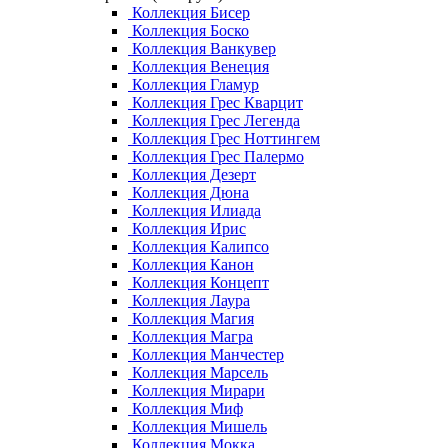
Коллекция Бисер
Коллекция Боско
Коллекция Ванкувер
Коллекция Венеция
Коллекция Гламур
Коллекция Грес Кварцит
Коллекция Грес Легенда
Коллекция Грес Ноттингем
Коллекция Грес Палермо
Коллекция Дезерт
Коллекция Дюна
Коллекция Илиада
Коллекция Ирис
Коллекция Калипсо
Коллекция Канон
Коллекция Концепт
Коллекция Лаура
Коллекция Магия
Коллекция Магра
Коллекция Манчестер
Коллекция Марсель
Коллекция Мирари
Коллекция Миф
Коллекция Мишель
Коллекция Мокка