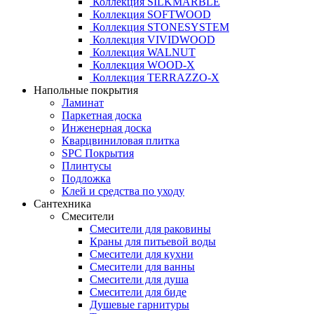
Коллекция SILKMARBLE
Коллекция SOFTWOOD
Коллекция STONESYSTEM
Коллекция VIVIDWOOD
Коллекция WALNUT
Коллекция WOOD-X
Коллекция ТЕRRАZZO-X
Напольные покрытия
Ламинат
Паркетная доска
Инженерная доска
Кварцвиниловая плитка
SPC Покрытия
Плинтусы
Подложка
Клей и средства по уходу
Сантехника
Смесители
Смесители для раковины
Краны для питьевой воды
Смесители для кухни
Смесители для ванны
Смесители для душа
Смесители для биде
Душевые гарнитуры