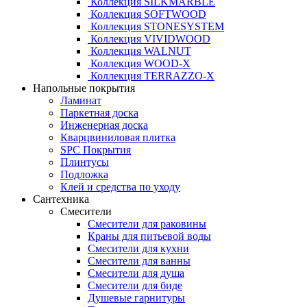
Коллекция SILKMARBLE
Коллекция SOFTWOOD
Коллекция STONESYSTEM
Коллекция VIVIDWOOD
Коллекция WALNUT
Коллекция WOOD-X
Коллекция ТЕRRАZZO-X
Напольные покрытия
Ламинат
Паркетная доска
Инженерная доска
Кварцвиниловая плитка
SPC Покрытия
Плинтусы
Подложка
Клей и средства по уходу
Сантехника
Смесители
Смесители для раковины
Краны для питьевой воды
Смесители для кухни
Смесители для ванны
Смесители для душа
Смесители для биде
Душевые гарнитуры