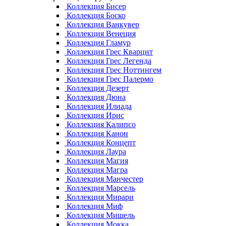
Коллекция Бисер
Коллекция Боско
Коллекция Ванкувер
Коллекция Венеция
Коллекция Гламур
Коллекция Грес Кварцит
Коллекция Грес Легенда
Коллекция Грес Ноттингем
Коллекция Грес Палермо
Коллекция Дезерт
Коллекция Дюна
Коллекция Илиада
Коллекция Ирис
Коллекция Калипсо
Коллекция Канон
Коллекция Концепт
Коллекция Лаура
Коллекция Магия
Коллекция Магра
Коллекция Манчестер
Коллекция Марсель
Коллекция Мирари
Коллекция Миф
Коллекция Мишель
Коллекция Мокка