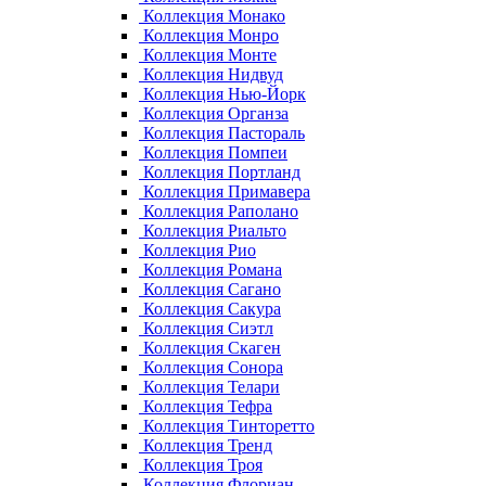
Коллекция Монако
Коллекция Монро
Коллекция Монте
Коллекция Нидвуд
Коллекция Нью-Йорк
Коллекция Органза
Коллекция Пастораль
Коллекция Помпеи
Коллекция Портланд
Коллекция Примавера
Коллекция Раполано
Коллекция Риальто
Коллекция Рио
Коллекция Романа
Коллекция Сагано
Коллекция Сакура
Коллекция Сиэтл
Коллекция Скаген
Коллекция Сонора
Коллекция Телари
Коллекция Тефра
Коллекция Тинторетто
Коллекция Тренд
Коллекция Троя
Коллекция Флориан