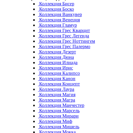
Коллекция Бисер
Коллекция Боско
Коллекция Ванкувер
Коллекция Венеция
Коллекция Гламур
Коллекция Грес Кварцит
Коллекция Грес Легенда
Коллекция Грес Ноттингем
Коллекция Грес Палермо
Коллекция Дезерт
Коллекция Дюна
Коллекция Илиада
Коллекция Ирис
Коллекция Калипсо
Коллекция Канон
Коллекция Концепт
Коллекция Лаура
Коллекция Магия
Коллекция Магра
Коллекция Манчестер
Коллекция Марсель
Коллекция Мирари
Коллекция Миф
Коллекция Мишель
Коллекция Мокка