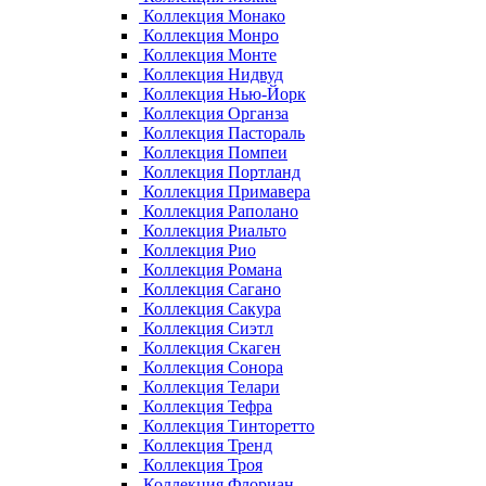
Коллекция Монако
Коллекция Монро
Коллекция Монте
Коллекция Нидвуд
Коллекция Нью-Йорк
Коллекция Органза
Коллекция Пастораль
Коллекция Помпеи
Коллекция Портланд
Коллекция Примавера
Коллекция Раполано
Коллекция Риальто
Коллекция Рио
Коллекция Романа
Коллекция Сагано
Коллекция Сакура
Коллекция Сиэтл
Коллекция Скаген
Коллекция Сонора
Коллекция Телари
Коллекция Тефра
Коллекция Тинторетто
Коллекция Тренд
Коллекция Троя
Коллекция Флориан