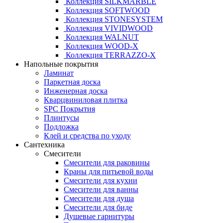
Коллекция SILKMARBLE
Коллекция SOFTWOOD
Коллекция STONESYSTEM
Коллекция VIVIDWOOD
Коллекция WALNUT
Коллекция WOOD-X
Коллекция ТЕRRАZZO-X
Напольные покрытия
Ламинат
Паркетная доска
Инженерная доска
Кварцвиниловая плитка
SPC Покрытия
Плинтусы
Подложка
Клей и средства по уходу
Сантехника
Смесители
Смесители для раковины
Краны для питьевой воды
Смесители для кухни
Смесители для ванны
Смесители для душа
Смесители для биде
Душевые гарнитуры