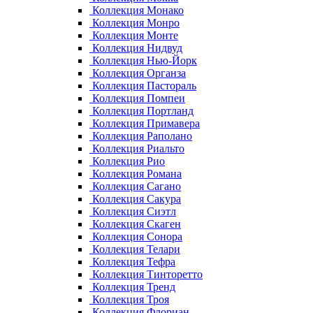
Коллекция Монако
Коллекция Монро
Коллекция Монте
Коллекция Нидвуд
Коллекция Нью-Йорк
Коллекция Органза
Коллекция Пастораль
Коллекция Помпеи
Коллекция Портланд
Коллекция Примавера
Коллекция Раполано
Коллекция Риальто
Коллекция Рио
Коллекция Романа
Коллекция Сагано
Коллекция Сакура
Коллекция Сиэтл
Коллекция Скаген
Коллекция Сонора
Коллекция Телари
Коллекция Тефра
Коллекция Тинторетто
Коллекция Тренд
Коллекция Троя
Коллекция Флориан