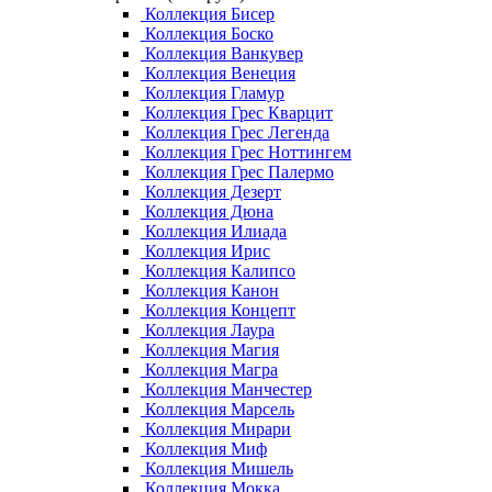
Коллекция Бисер
Коллекция Боско
Коллекция Ванкувер
Коллекция Венеция
Коллекция Гламур
Коллекция Грес Кварцит
Коллекция Грес Легенда
Коллекция Грес Ноттингем
Коллекция Грес Палермо
Коллекция Дезерт
Коллекция Дюна
Коллекция Илиада
Коллекция Ирис
Коллекция Калипсо
Коллекция Канон
Коллекция Концепт
Коллекция Лаура
Коллекция Магия
Коллекция Магра
Коллекция Манчестер
Коллекция Марсель
Коллекция Мирари
Коллекция Миф
Коллекция Мишель
Коллекция Мокка