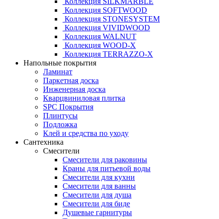
Коллекция SILKMARBLE
Коллекция SOFTWOOD
Коллекция STONESYSTEM
Коллекция VIVIDWOOD
Коллекция WALNUT
Коллекция WOOD-X
Коллекция ТЕRRАZZO-X
Напольные покрытия
Ламинат
Паркетная доска
Инженерная доска
Кварцвиниловая плитка
SPC Покрытия
Плинтусы
Подложка
Клей и средства по уходу
Сантехника
Смесители
Смесители для раковины
Краны для питьевой воды
Смесители для кухни
Смесители для ванны
Смесители для душа
Смесители для биде
Душевые гарнитуры