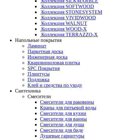
Коллекция SILKMARBLE
Коллекция SOFTWOOD
Коллекция STONESYSTEM
Коллекция VIVIDWOOD
Коллекция WALNUT
Коллекция WOOD-X
Коллекция ТЕRRАZZO-X
Напольные покрытия
Ламинат
Паркетная доска
Инженерная доска
Кварцвиниловая плитка
SPC Покрытия
Плинтусы
Подложка
Клей и средства по уходу
Сантехника
Смесители
Смесители для раковины
Краны для питьевой воды
Смесители для кухни
Смесители для ванны
Смесители для душа
Смесители для биде
Душевые гарнитуры