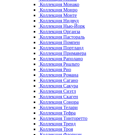
Коллекция Монако
Коллекция Монро
Коллекция Монте
Коллекция Нидвуд
Коллекция Нью-Йорк
Коллекция Органза
Коллекция Пастораль
Коллекция Помпеи
Коллекция Портланд
Коллекция Примавера
Коллекция Раполано
Коллекция Риальто
Коллекция Рио
Коллекция Романа
Коллекция Сагано
Коллекция Сакура
Коллекция Сиэтл
Коллекция Скаген
Коллекция Сонора
Коллекция Телари
Коллекция Тефра
Коллекция Тинторетто
Коллекция Тренд
Коллекция Троя
Коллекция Флориан