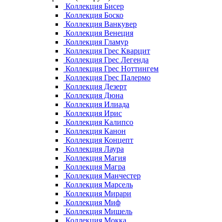
Коллекция Бисер
Коллекция Боско
Коллекция Ванкувер
Коллекция Венеция
Коллекция Гламур
Коллекция Грес Кварцит
Коллекция Грес Легенда
Коллекция Грес Ноттингем
Коллекция Грес Палермо
Коллекция Дезерт
Коллекция Дюна
Коллекция Илиада
Коллекция Ирис
Коллекция Калипсо
Коллекция Канон
Коллекция Концепт
Коллекция Лаура
Коллекция Магия
Коллекция Магра
Коллекция Манчестер
Коллекция Марсель
Коллекция Мирари
Коллекция Миф
Коллекция Мишель
Коллекция Мокка