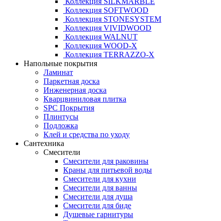
Коллекция SILKMARBLE
Коллекция SOFTWOOD
Коллекция STONESYSTEM
Коллекция VIVIDWOOD
Коллекция WALNUT
Коллекция WOOD-X
Коллекция ТЕRRАZZO-X
Напольные покрытия
Ламинат
Паркетная доска
Инженерная доска
Кварцвиниловая плитка
SPC Покрытия
Плинтусы
Подложка
Клей и средства по уходу
Сантехника
Смесители
Смесители для раковины
Краны для питьевой воды
Смесители для кухни
Смесители для ванны
Смесители для душа
Смесители для биде
Душевые гарнитуры