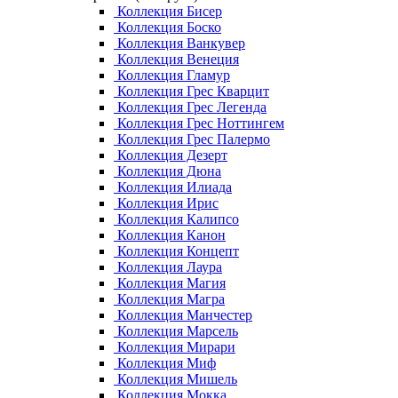
Коллекция Бисер
Коллекция Боско
Коллекция Ванкувер
Коллекция Венеция
Коллекция Гламур
Коллекция Грес Кварцит
Коллекция Грес Легенда
Коллекция Грес Ноттингем
Коллекция Грес Палермо
Коллекция Дезерт
Коллекция Дюна
Коллекция Илиада
Коллекция Ирис
Коллекция Калипсо
Коллекция Канон
Коллекция Концепт
Коллекция Лаура
Коллекция Магия
Коллекция Магра
Коллекция Манчестер
Коллекция Марсель
Коллекция Мирари
Коллекция Миф
Коллекция Мишель
Коллекция Мокка