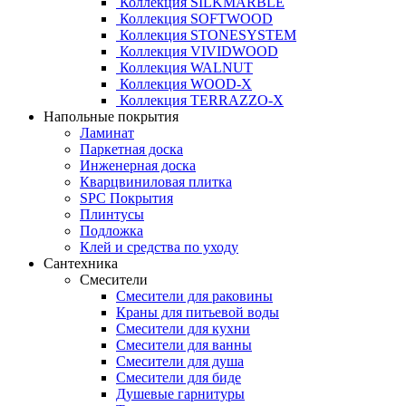
Коллекция SILKMARBLE
Коллекция SOFTWOOD
Коллекция STONESYSTEM
Коллекция VIVIDWOOD
Коллекция WALNUT
Коллекция WOOD-X
Коллекция ТЕRRАZZO-X
Напольные покрытия
Ламинат
Паркетная доска
Инженерная доска
Кварцвиниловая плитка
SPC Покрытия
Плинтусы
Подложка
Клей и средства по уходу
Сантехника
Смесители
Смесители для раковины
Краны для питьевой воды
Смесители для кухни
Смесители для ванны
Смесители для душа
Смесители для биде
Душевые гарнитуры