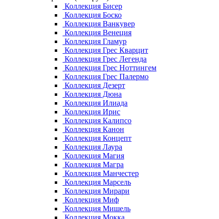
Коллекция Бисер
Коллекция Боско
Коллекция Ванкувер
Коллекция Венеция
Коллекция Гламур
Коллекция Грес Кварцит
Коллекция Грес Легенда
Коллекция Грес Ноттингем
Коллекция Грес Палермо
Коллекция Дезерт
Коллекция Дюна
Коллекция Илиада
Коллекция Ирис
Коллекция Калипсо
Коллекция Канон
Коллекция Концепт
Коллекция Лаура
Коллекция Магия
Коллекция Магра
Коллекция Манчестер
Коллекция Марсель
Коллекция Мирари
Коллекция Миф
Коллекция Мишель
Коллекция Мокка