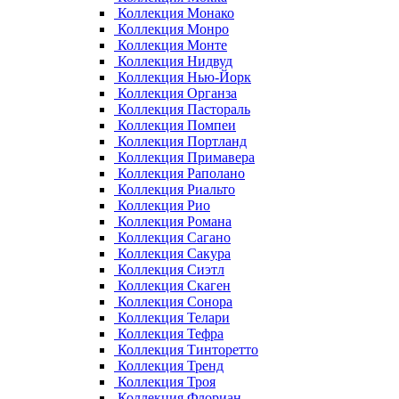
Коллекция Монако
Коллекция Монро
Коллекция Монте
Коллекция Нидвуд
Коллекция Нью-Йорк
Коллекция Органза
Коллекция Пастораль
Коллекция Помпеи
Коллекция Портланд
Коллекция Примавера
Коллекция Раполано
Коллекция Риальто
Коллекция Рио
Коллекция Романа
Коллекция Сагано
Коллекция Сакура
Коллекция Сиэтл
Коллекция Скаген
Коллекция Сонора
Коллекция Телари
Коллекция Тефра
Коллекция Тинторетто
Коллекция Тренд
Коллекция Троя
Коллекция Флориан