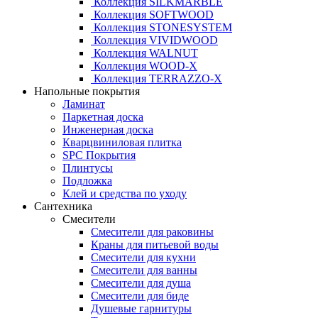
Коллекция SILKMARBLE
Коллекция SOFTWOOD
Коллекция STONESYSTEM
Коллекция VIVIDWOOD
Коллекция WALNUT
Коллекция WOOD-X
Коллекция ТЕRRАZZO-X
Напольные покрытия
Ламинат
Паркетная доска
Инженерная доска
Кварцвиниловая плитка
SPC Покрытия
Плинтусы
Подложка
Клей и средства по уходу
Сантехника
Смесители
Смесители для раковины
Краны для питьевой воды
Смесители для кухни
Смесители для ванны
Смесители для душа
Смесители для биде
Душевые гарнитуры