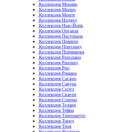
Коллекция Монако
Коллекция Монро
Коллекция Монте
Коллекция Нидвуд
Коллекция Нью-Йорк
Коллекция Органза
Коллекция Пастораль
Коллекция Помпеи
Коллекция Портланд
Коллекция Примавера
Коллекция Раполано
Коллекция Риальто
Коллекция Рио
Коллекция Романа
Коллекция Сагано
Коллекция Сакура
Коллекция Сиэтл
Коллекция Скаген
Коллекция Сонора
Коллекция Телари
Коллекция Тефра
Коллекция Тинторетто
Коллекция Тренд
Коллекция Троя
Коллекция Флориан