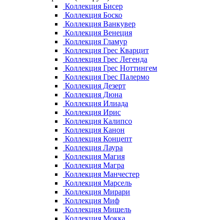
Коллекция Бисер
Коллекция Боско
Коллекция Ванкувер
Коллекция Венеция
Коллекция Гламур
Коллекция Грес Кварцит
Коллекция Грес Легенда
Коллекция Грес Ноттингем
Коллекция Грес Палермо
Коллекция Дезерт
Коллекция Дюна
Коллекция Илиада
Коллекция Ирис
Коллекция Калипсо
Коллекция Канон
Коллекция Концепт
Коллекция Лаура
Коллекция Магия
Коллекция Магра
Коллекция Манчестер
Коллекция Марсель
Коллекция Мирари
Коллекция Миф
Коллекция Мишель
Коллекция Мокка