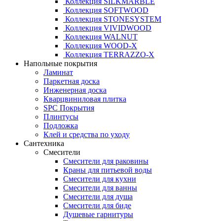
Коллекция SILKMARBLE
Коллекция SOFTWOOD
Коллекция STONESYSTEM
Коллекция VIVIDWOOD
Коллекция WALNUT
Коллекция WOOD-X
Коллекция ТЕRRАZZO-X
Напольные покрытия
Ламинат
Паркетная доска
Инженерная доска
Кварцвиниловая плитка
SPC Покрытия
Плинтусы
Подложка
Клей и средства по уходу
Сантехника
Смесители
Смесители для раковины
Краны для питьевой воды
Смесители для кухни
Смесители для ванны
Смесители для душа
Смесители для биде
Душевые гарнитуры