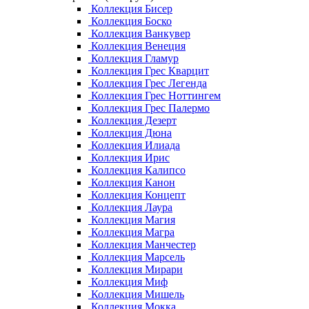
Коллекция Бисер
Коллекция Боско
Коллекция Ванкувер
Коллекция Венеция
Коллекция Гламур
Коллекция Грес Кварцит
Коллекция Грес Легенда
Коллекция Грес Ноттингем
Коллекция Грес Палермо
Коллекция Дезерт
Коллекция Дюна
Коллекция Илиада
Коллекция Ирис
Коллекция Калипсо
Коллекция Канон
Коллекция Концепт
Коллекция Лаура
Коллекция Магия
Коллекция Магра
Коллекция Манчестер
Коллекция Марсель
Коллекция Мирари
Коллекция Миф
Коллекция Мишель
Коллекция Мокка