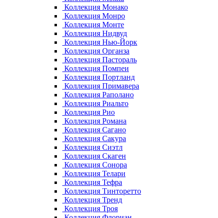
Коллекция Монако
Коллекция Монро
Коллекция Монте
Коллекция Нидвуд
Коллекция Нью-Йорк
Коллекция Органза
Коллекция Пастораль
Коллекция Помпеи
Коллекция Портланд
Коллекция Примавера
Коллекция Раполано
Коллекция Риальто
Коллекция Рио
Коллекция Романа
Коллекция Сагано
Коллекция Сакура
Коллекция Сиэтл
Коллекция Скаген
Коллекция Сонора
Коллекция Телари
Коллекция Тефра
Коллекция Тинторетто
Коллекция Тренд
Коллекция Троя
Коллекция Флориан