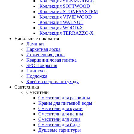
Коллекция SILKMARBLE
Коллекция SOFTWOOD
Коллекция STONESYSTEM
Коллекция VIVIDWOOD
Коллекция WALNUT
Коллекция WOOD-X
Коллекция ТЕRRАZZO-X
Напольные покрытия
Ламинат
Паркетная доска
Инженерная доска
Кварцвиниловая плитка
SPC Покрытия
Плинтусы
Подложка
Клей и средства по уходу
Сантехника
Смесители
Смесители для раковины
Краны для питьевой воды
Смесители для кухни
Смесители для ванны
Смесители для душа
Смесители для биде
Душевые гарнитуры