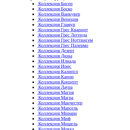
Коллекция Бисер
Коллекция Боско
Коллекция Ванкувер
Коллекция Венеция
Коллекция Гламур
Коллекция Грес Кварцит
Коллекция Грес Легенда
Коллекция Грес Ноттингем
Коллекция Грес Палермо
Коллекция Дезерт
Коллекция Дюна
Коллекция Илиада
Коллекция Ирис
Коллекция Калипсо
Коллекция Канон
Коллекция Концепт
Коллекция Лаура
Коллекция Магия
Коллекция Магра
Коллекция Манчестер
Коллекция Марсель
Коллекция Мирари
Коллекция Миф
Коллекция Мишель
Коллекция Мокка