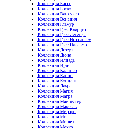
Коллекция Бисер
Коллекция Боско
Коллекция Ванкувер
Коллекция Венеция
Коллекция Гламур
Коллекция Грес Кварцит
Коллекция Грес Легенда
Коллекция Грес Ноттингем
Коллекция Грес Палермо
Коллекция Дезерт
Коллекция Дюна
Коллекция Илиада
Коллекция Ирис
Коллекция Калипсо
Коллекция Канон
Коллекция Концепт
Коллекция Лаура
Коллекция Магия
Коллекция Магра
Коллекция Манчестер
Коллекция Марсель
Коллекция Мирари
Коллекция Миф
Коллекция Мишель
Коллекция Мокка