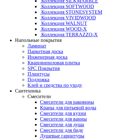
Коллекция SILKMARBLE
Коллекция SOFTWOOD
Коллекция STONESYSTEM
Коллекция VIVIDWOOD
Коллекция WALNUT
Коллекция WOOD-X
Коллекция ТЕRRАZZO-X
Напольные покрытия
Ламинат
Паркетная доска
Инженерная доска
Кварцвиниловая плитка
SPC Покрытия
Плинтусы
Подложка
Клей и средства по уходу
Сантехника
Смесители
Смесители для раковины
Краны для питьевой воды
Смесители для кухни
Смесители для ванны
Смесители для душа
Смесители для биде
Душевые гарнитуры