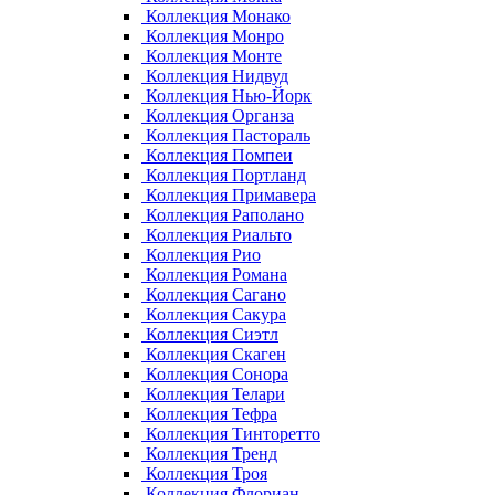
Коллекция Монако
Коллекция Монро
Коллекция Монте
Коллекция Нидвуд
Коллекция Нью-Йорк
Коллекция Органза
Коллекция Пастораль
Коллекция Помпеи
Коллекция Портланд
Коллекция Примавера
Коллекция Раполано
Коллекция Риальто
Коллекция Рио
Коллекция Романа
Коллекция Сагано
Коллекция Сакура
Коллекция Сиэтл
Коллекция Скаген
Коллекция Сонора
Коллекция Телари
Коллекция Тефра
Коллекция Тинторетто
Коллекция Тренд
Коллекция Троя
Коллекция Флориан