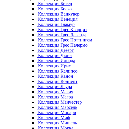
Коллекция Бисер
Коллекция Боско
Коллекция Ванкувер
Коллекция Венеция
Коллекция Гламур
Коллекция Грес Кварцит
Коллекция Грес Легенда
Коллекция Грес Ноттингем
Коллекция Грес Палермо
Коллекция Дезерт
Коллекция Дюна
Коллекция Илиада
Коллекция Ирис
Коллекция Калипсо
Коллекция Канон
Коллекция Концепт
Коллекция Лаура
Коллекция Магия
Коллекция Магра
Коллекция Манчестер
Коллекция Марсель
Коллекция Мирари
Коллекция Миф
Коллекция Мишель
Коллекция Мокка