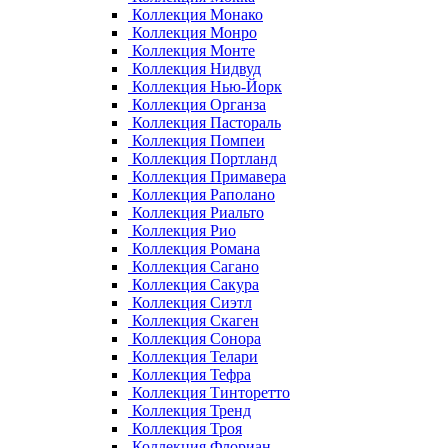
Коллекция Монако
Коллекция Монро
Коллекция Монте
Коллекция Нидвуд
Коллекция Нью-Йорк
Коллекция Органза
Коллекция Пастораль
Коллекция Помпеи
Коллекция Портланд
Коллекция Примавера
Коллекция Раполано
Коллекция Риальто
Коллекция Рио
Коллекция Романа
Коллекция Сагано
Коллекция Сакура
Коллекция Сиэтл
Коллекция Скаген
Коллекция Сонора
Коллекция Телари
Коллекция Тефра
Коллекция Тинторетто
Коллекция Тренд
Коллекция Троя
Коллекция Флориан