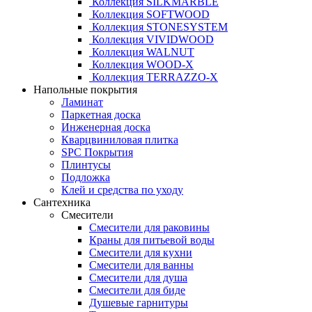
Коллекция SILKMARBLE
Коллекция SOFTWOOD
Коллекция STONESYSTEM
Коллекция VIVIDWOOD
Коллекция WALNUT
Коллекция WOOD-X
Коллекция ТЕRRАZZO-X
Напольные покрытия
Ламинат
Паркетная доска
Инженерная доска
Кварцвиниловая плитка
SPC Покрытия
Плинтусы
Подложка
Клей и средства по уходу
Сантехника
Смесители
Смесители для раковины
Краны для питьевой воды
Смесители для кухни
Смесители для ванны
Смесители для душа
Смесители для биде
Душевые гарнитуры