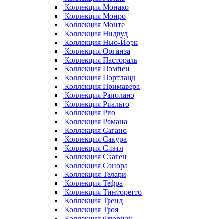
Коллекция Монако
Коллекция Монро
Коллекция Монте
Коллекция Нидвуд
Коллекция Нью-Йорк
Коллекция Органза
Коллекция Пастораль
Коллекция Помпеи
Коллекция Портланд
Коллекция Примавера
Коллекция Раполано
Коллекция Риальто
Коллекция Рио
Коллекция Романа
Коллекция Сагано
Коллекция Сакура
Коллекция Сиэтл
Коллекция Скаген
Коллекция Сонора
Коллекция Телари
Коллекция Тефра
Коллекция Тинторетто
Коллекция Тренд
Коллекция Троя
Коллекция Флориан