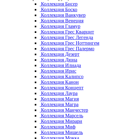
Коллекция Бисер
Коллекция Боско
Коллекция Ванкувер
Коллекция Венеция
Коллекция Гламур
Коллекция Грес Кварцит
Коллекция Грес Легенда
Коллекция Грес Ноттингем
Коллекция Грес Палермо
Коллекция Дезерт
Коллекция Дюна
Коллекция Илиада
Коллекция Ирис
Коллекция Калипсо
Коллекция Канон
Коллекция Концепт
Коллекция Лаура
Коллекция Магия
Коллекция Магра
Коллекция Манчестер
Коллекция Марсель
Коллекция Мирари
Коллекция Миф
Коллекция Мишель
Коллекция Мокка