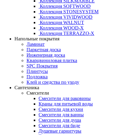
Коллекция SILKMARBLE
Коллекция SOFTWOOD
Коллекция STONESYSTEM
Коллекция VIVIDWOOD
Коллекция WALNUT
Коллекция WOOD-X
Коллекция ТЕRRАZZO-X
Напольные покрытия
Ламинат
Паркетная доска
Инженерная доска
Кварцвиниловая плитка
SPC Покрытия
Плинтусы
Подложка
Клей и средства по уходу
Сантехника
Смесители
Смесители для раковины
Краны для питьевой воды
Смесители для кухни
Смесители для ванны
Смесители для душа
Смесители для биде
Душевые гарнитуры