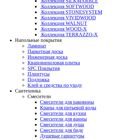
Коллекция SILKMARBLE
Коллекция SOFTWOOD
Коллекция STONESYSTEM
Коллекция VIVIDWOOD
Коллекция WALNUT
Коллекция WOOD-X
Коллекция ТЕRRАZZO-X
Напольные покрытия
Ламинат
Паркетная доска
Инженерная доска
Кварцвиниловая плитка
SPC Покрытия
Плинтусы
Подложка
Клей и средства по уходу
Сантехника
Смесители
Смесители для раковины
Краны для питьевой воды
Смесители для кухни
Смесители для ванны
Смесители для душа
Смесители для биде
Душевые гарнитуры