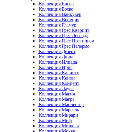
Коллекция Бисер
Коллекция Боско
Коллекция Ванкувер
Коллекция Венеция
Коллекция Гламур
Коллекция Грес Кварцит
Коллекция Грес Легенда
Коллекция Грес Ноттингем
Коллекция Грес Палермо
Коллекция Дезерт
Коллекция Дюна
Коллекция Илиада
Коллекция Ирис
Коллекция Калипсо
Коллекция Канон
Коллекция Концепт
Коллекция Лаура
Коллекция Магия
Коллекция Магра
Коллекция Манчестер
Коллекция Марсель
Коллекция Мирари
Коллекция Миф
Коллекция Мишель
Коллекция Мокка