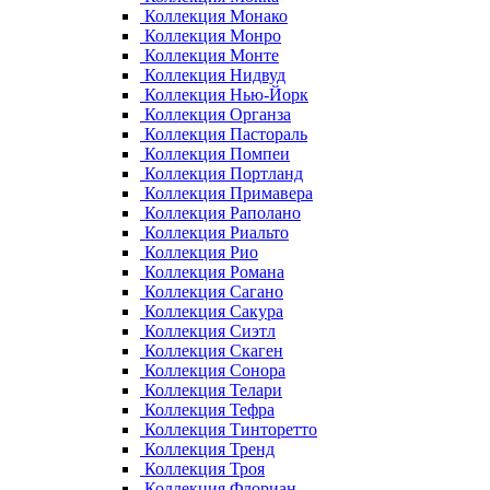
Коллекция Монако
Коллекция Монро
Коллекция Монте
Коллекция Нидвуд
Коллекция Нью-Йорк
Коллекция Органза
Коллекция Пастораль
Коллекция Помпеи
Коллекция Портланд
Коллекция Примавера
Коллекция Раполано
Коллекция Риальто
Коллекция Рио
Коллекция Романа
Коллекция Сагано
Коллекция Сакура
Коллекция Сиэтл
Коллекция Скаген
Коллекция Сонора
Коллекция Телари
Коллекция Тефра
Коллекция Тинторетто
Коллекция Тренд
Коллекция Троя
Коллекция Флориан