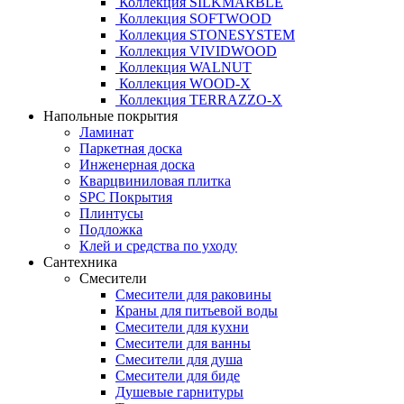
Коллекция SILKMARBLE
Коллекция SOFTWOOD
Коллекция STONESYSTEM
Коллекция VIVIDWOOD
Коллекция WALNUT
Коллекция WOOD-X
Коллекция ТЕRRАZZO-X
Напольные покрытия
Ламинат
Паркетная доска
Инженерная доска
Кварцвиниловая плитка
SPC Покрытия
Плинтусы
Подложка
Клей и средства по уходу
Сантехника
Смесители
Смесители для раковины
Краны для питьевой воды
Смесители для кухни
Смесители для ванны
Смесители для душа
Смесители для биде
Душевые гарнитуры