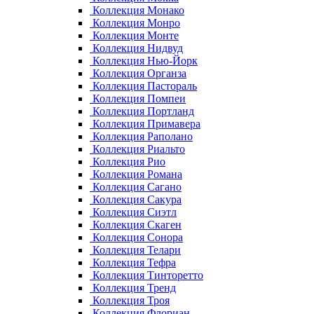
Коллекция Монако
Коллекция Монро
Коллекция Монте
Коллекция Нидвуд
Коллекция Нью-Йорк
Коллекция Органза
Коллекция Пастораль
Коллекция Помпеи
Коллекция Портланд
Коллекция Примавера
Коллекция Раполано
Коллекция Риальто
Коллекция Рио
Коллекция Романа
Коллекция Сагано
Коллекция Сакура
Коллекция Сиэтл
Коллекция Скаген
Коллекция Сонора
Коллекция Телари
Коллекция Тефра
Коллекция Тинторетто
Коллекция Тренд
Коллекция Троя
Коллекция Флориан