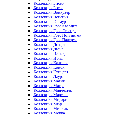
Коллекция Бисер
Коллекция Боско
Коллекция Ванкувер
Коллекция Венеция
Коллекция Гламур
Коллекция Грес Кварцит
Коллекция Грес Легенда
Коллекция Грес Ноттингем
Коллекция Грес Палермо
Коллекция Дезерт
Коллекция Дюна
Коллекция Илиада
Коллекция Ирис
Коллекция Калипсо
Коллекция Канон
Коллекция Концепт
Коллекция Лаура
Коллекция Магия
Коллекция Магра
Коллекция Манчестер
Коллекция Марсель
Коллекция Мирари
Коллекция Миф
Коллекция Мишель
Коллекция Мокка