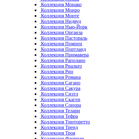
Коллекция Монако
Коллекция Монро
Коллекция Монте
Коллекция Нидвуд
Коллекция Нью-Йорк
Коллекция Органза
Коллекция Пастораль
Коллекция Помпеи
Коллекция Портланд
Коллекция Примавера
Коллекция Раполано
Коллекция Риальто
Коллекция Рио
Коллекция Романа
Коллекция Сагано
Коллекция Сакура
Коллекция Сиэтл
Коллекция Скаген
Коллекция Сонора
Коллекция Телари
Коллекция Тефра
Коллекция Тинторетто
Коллекция Тренд
Коллекция Троя
Коллекция Флориан