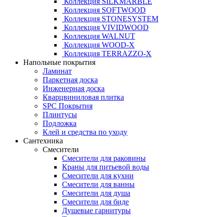
Коллекция SILKMARBLE
Коллекция SOFTWOOD
Коллекция STONESYSTEM
Коллекция VIVIDWOOD
Коллекция WALNUT
Коллекция WOOD-X
Коллекция ТЕRRАZZO-X
Напольные покрытия
Ламинат
Паркетная доска
Инженерная доска
Кварцвиниловая плитка
SPC Покрытия
Плинтусы
Подложка
Клей и средства по уходу
Сантехника
Смесители
Смесители для раковины
Краны для питьевой воды
Смесители для кухни
Смесители для ванны
Смесители для душа
Смесители для биде
Душевые гарнитуры