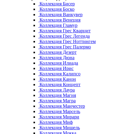
Коллекция Бисер
Коллекция Боско
Коллекция Ванкувер
Коллекция Венеция
Коллекция Гламур
Коллекция Грес Кварцит
Коллекция Грес Легенда
Коллекция Грес Ноттингем
Коллекция Грес Палермо
Коллекция Дезерт
Коллекция Дюна
Коллекция Илиада
Коллекция Ирис
Коллекция Калипсо
Коллекция Канон
Коллекция Концепт
Коллекция Лаура
Коллекция Магия
Коллекция Магра
Коллекция Манчестер
Коллекция Марсель
Коллекция Мирари
Коллекция Миф
Коллекция Мишель
Коллекция Мокка