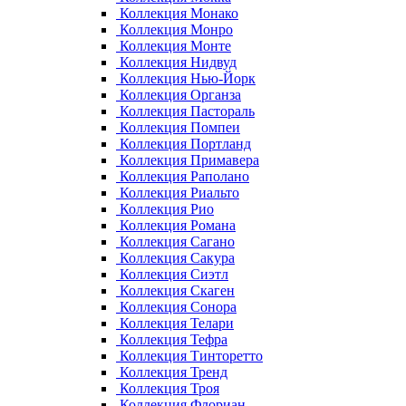
Коллекция Монако
Коллекция Монро
Коллекция Монте
Коллекция Нидвуд
Коллекция Нью-Йорк
Коллекция Органза
Коллекция Пастораль
Коллекция Помпеи
Коллекция Портланд
Коллекция Примавера
Коллекция Раполано
Коллекция Риальто
Коллекция Рио
Коллекция Романа
Коллекция Сагано
Коллекция Сакура
Коллекция Сиэтл
Коллекция Скаген
Коллекция Сонора
Коллекция Телари
Коллекция Тефра
Коллекция Тинторетто
Коллекция Тренд
Коллекция Троя
Коллекция Флориан