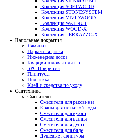
Коллекция SILKMARBLE
Коллекция SOFTWOOD
Коллекция STONESYSTEM
Коллекция VIVIDWOOD
Коллекция WALNUT
Коллекция WOOD-X
Коллекция ТЕRRАZZO-X
Напольные покрытия
Ламинат
Паркетная доска
Инженерная доска
Кварцвиниловая плитка
SPC Покрытия
Плинтусы
Подложка
Клей и средства по уходу
Сантехника
Смесители
Смесители для раковины
Краны для питьевой воды
Смесители для кухни
Смесители для ванны
Смесители для душа
Смесители для биде
Душевые гарнитуры