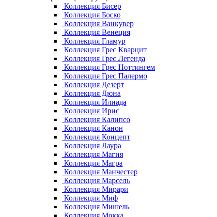
Коллекция Бисер
Коллекция Боско
Коллекция Ванкувер
Коллекция Венеция
Коллекция Гламур
Коллекция Грес Кварцит
Коллекция Грес Легенда
Коллекция Грес Ноттингем
Коллекция Грес Палермо
Коллекция Дезерт
Коллекция Дюна
Коллекция Илиада
Коллекция Ирис
Коллекция Калипсо
Коллекция Канон
Коллекция Концепт
Коллекция Лаура
Коллекция Магия
Коллекция Магра
Коллекция Манчестер
Коллекция Марсель
Коллекция Мирари
Коллекция Миф
Коллекция Мишель
Коллекция Мокка