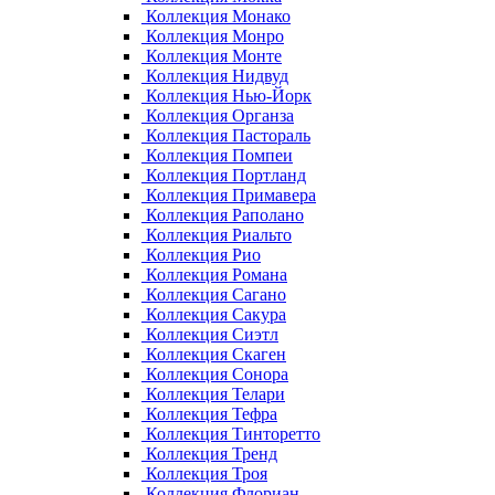
Коллекция Монако
Коллекция Монро
Коллекция Монте
Коллекция Нидвуд
Коллекция Нью-Йорк
Коллекция Органза
Коллекция Пастораль
Коллекция Помпеи
Коллекция Портланд
Коллекция Примавера
Коллекция Раполано
Коллекция Риальто
Коллекция Рио
Коллекция Романа
Коллекция Сагано
Коллекция Сакура
Коллекция Сиэтл
Коллекция Скаген
Коллекция Сонора
Коллекция Телари
Коллекция Тефра
Коллекция Тинторетто
Коллекция Тренд
Коллекция Троя
Коллекция Флориан