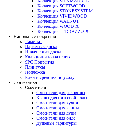
Коллекция SILKMARBLE
Коллекция SOFTWOOD
Коллекция STONESYSTEM
Коллекция VIVIDWOOD
Коллекция WALNUT
Коллекция WOOD-X
Коллекция ТЕRRАZZO-X
Напольные покрытия
Ламинат
Паркетная доска
Инженерная доска
Кварцвиниловая плитка
SPC Покрытия
Плинтусы
Подложка
Клей и средства по уходу
Сантехника
Смесители
Смесители для раковины
Краны для питьевой воды
Смесители для кухни
Смесители для ванны
Смесители для душа
Смесители для биде
Душевые гарнитуры