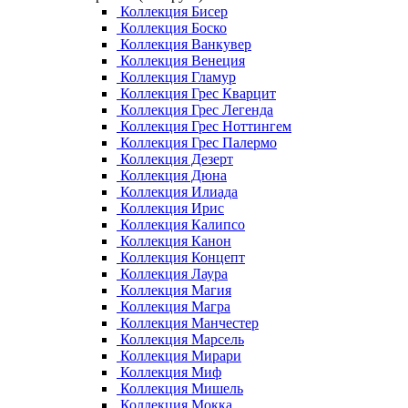
Коллекция Бисер
Коллекция Боско
Коллекция Ванкувер
Коллекция Венеция
Коллекция Гламур
Коллекция Грес Кварцит
Коллекция Грес Легенда
Коллекция Грес Ноттингем
Коллекция Грес Палермо
Коллекция Дезерт
Коллекция Дюна
Коллекция Илиада
Коллекция Ирис
Коллекция Калипсо
Коллекция Канон
Коллекция Концепт
Коллекция Лаура
Коллекция Магия
Коллекция Магра
Коллекция Манчестер
Коллекция Марсель
Коллекция Мирари
Коллекция Миф
Коллекция Мишель
Коллекция Мокка