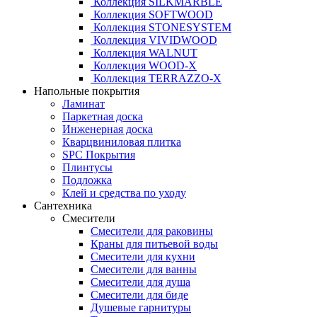
Коллекция SILKMARBLE
Коллекция SOFTWOOD
Коллекция STONESYSTEM
Коллекция VIVIDWOOD
Коллекция WALNUT
Коллекция WOOD-X
Коллекция ТЕRRАZZO-X
Напольные покрытия
Ламинат
Паркетная доска
Инженерная доска
Кварцвиниловая плитка
SPC Покрытия
Плинтусы
Подложка
Клей и средства по уходу
Сантехника
Смесители
Смесители для раковины
Краны для питьевой воды
Смесители для кухни
Смесители для ванны
Смесители для душа
Смесители для биде
Душевые гарнитуры