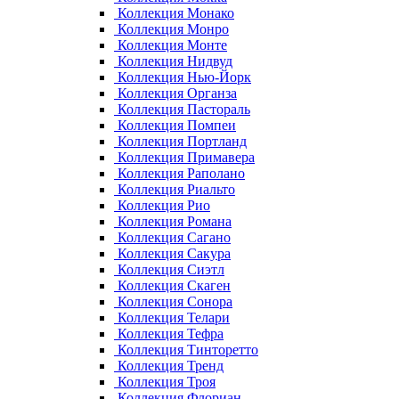
Коллекция Монако
Коллекция Монро
Коллекция Монте
Коллекция Нидвуд
Коллекция Нью-Йорк
Коллекция Органза
Коллекция Пастораль
Коллекция Помпеи
Коллекция Портланд
Коллекция Примавера
Коллекция Раполано
Коллекция Риальто
Коллекция Рио
Коллекция Романа
Коллекция Сагано
Коллекция Сакура
Коллекция Сиэтл
Коллекция Скаген
Коллекция Сонора
Коллекция Телари
Коллекция Тефра
Коллекция Тинторетто
Коллекция Тренд
Коллекция Троя
Коллекция Флориан