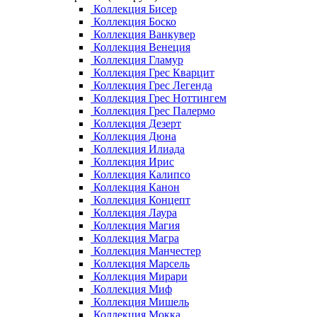
Коллекция Бисер
Коллекция Боско
Коллекция Ванкувер
Коллекция Венеция
Коллекция Гламур
Коллекция Грес Кварцит
Коллекция Грес Легенда
Коллекция Грес Ноттингем
Коллекция Грес Палермо
Коллекция Дезерт
Коллекция Дюна
Коллекция Илиада
Коллекция Ирис
Коллекция Калипсо
Коллекция Канон
Коллекция Концепт
Коллекция Лаура
Коллекция Магия
Коллекция Магра
Коллекция Манчестер
Коллекция Марсель
Коллекция Мирари
Коллекция Миф
Коллекция Мишель
Коллекция Мокка