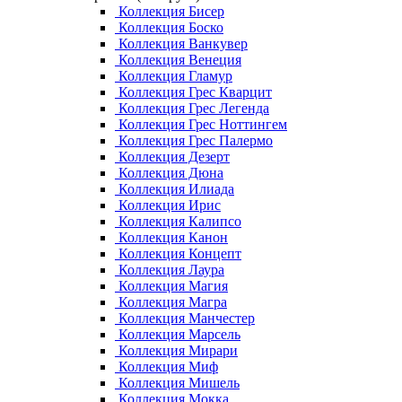
Коллекция Бисер
Коллекция Боско
Коллекция Ванкувер
Коллекция Венеция
Коллекция Гламур
Коллекция Грес Кварцит
Коллекция Грес Легенда
Коллекция Грес Ноттингем
Коллекция Грес Палермо
Коллекция Дезерт
Коллекция Дюна
Коллекция Илиада
Коллекция Ирис
Коллекция Калипсо
Коллекция Канон
Коллекция Концепт
Коллекция Лаура
Коллекция Магия
Коллекция Магра
Коллекция Манчестер
Коллекция Марсель
Коллекция Мирари
Коллекция Миф
Коллекция Мишель
Коллекция Мокка