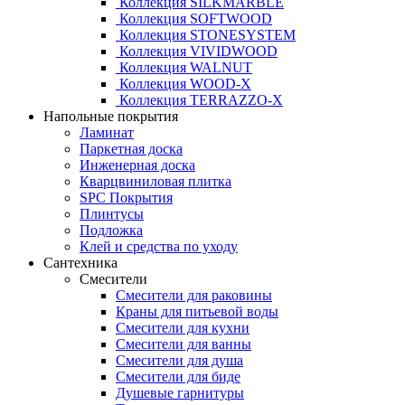
Коллекция SILKMARBLE
Коллекция SOFTWOOD
Коллекция STONESYSTEM
Коллекция VIVIDWOOD
Коллекция WALNUT
Коллекция WOOD-X
Коллекция ТЕRRАZZO-X
Напольные покрытия
Ламинат
Паркетная доска
Инженерная доска
Кварцвиниловая плитка
SPC Покрытия
Плинтусы
Подложка
Клей и средства по уходу
Сантехника
Смесители
Смесители для раковины
Краны для питьевой воды
Смесители для кухни
Смесители для ванны
Смесители для душа
Смесители для биде
Душевые гарнитуры