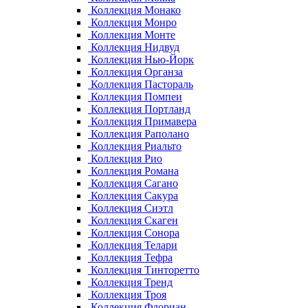
Коллекция Монако
Коллекция Монро
Коллекция Монте
Коллекция Нидвуд
Коллекция Нью-Йорк
Коллекция Органза
Коллекция Пастораль
Коллекция Помпеи
Коллекция Портланд
Коллекция Примавера
Коллекция Раполано
Коллекция Риальто
Коллекция Рио
Коллекция Романа
Коллекция Сагано
Коллекция Сакура
Коллекция Сиэтл
Коллекция Скаген
Коллекция Сонора
Коллекция Телари
Коллекция Тефра
Коллекция Тинторетто
Коллекция Тренд
Коллекция Троя
Коллекция Флориан