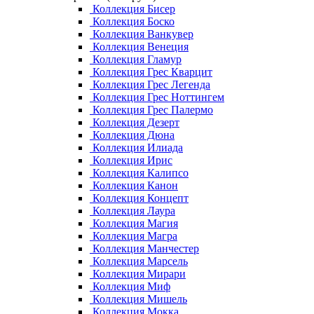
Коллекция Бисер
Коллекция Боско
Коллекция Ванкувер
Коллекция Венеция
Коллекция Гламур
Коллекция Грес Кварцит
Коллекция Грес Легенда
Коллекция Грес Ноттингем
Коллекция Грес Палермо
Коллекция Дезерт
Коллекция Дюна
Коллекция Илиада
Коллекция Ирис
Коллекция Калипсо
Коллекция Канон
Коллекция Концепт
Коллекция Лаура
Коллекция Магия
Коллекция Магра
Коллекция Манчестер
Коллекция Марсель
Коллекция Мирари
Коллекция Миф
Коллекция Мишель
Коллекция Мокка