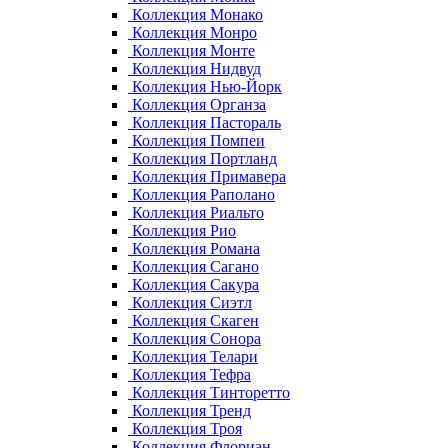
Коллекция Монако
Коллекция Монро
Коллекция Монте
Коллекция Нидвуд
Коллекция Нью-Йорк
Коллекция Органза
Коллекция Пастораль
Коллекция Помпеи
Коллекция Портланд
Коллекция Примавера
Коллекция Раполано
Коллекция Риальто
Коллекция Рио
Коллекция Романа
Коллекция Сагано
Коллекция Сакура
Коллекция Сиэтл
Коллекция Скаген
Коллекция Сонора
Коллекция Телари
Коллекция Тефра
Коллекция Тинторетто
Коллекция Тренд
Коллекция Троя
Коллекция Флориан