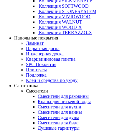
Коллекция SILKMARBLE
Коллекция SOFTWOOD
Коллекция STONESYSTEM
Коллекция VIVIDWOOD
Коллекция WALNUT
Коллекция WOOD-X
Коллекция ТЕRRАZZO-X
Напольные покрытия
Ламинат
Паркетная доска
Инженерная доска
Кварцвиниловая плитка
SPC Покрытия
Плинтусы
Подложка
Клей и средства по уходу
Сантехника
Смесители
Смесители для раковины
Краны для питьевой воды
Смесители для кухни
Смесители для ванны
Смесители для душа
Смесители для биде
Душевые гарнитуры