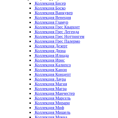
Коллекция Бисер
Коллекция Боско
Коллекция Ванкувер
Коллекция Венеция
Коллекция Гламур
Коллекция Грес Кварцит
Коллекция Грес Легенда
Коллекция Грес Ноттингем
Коллекция Грес Палермо
Коллекция Дезерт
Коллекция Дюна
Коллекция Илиада
Коллекция Ирис
Коллекция Калипсо
Коллекция Канон
Коллекция Концепт
Коллекция Лаура
Коллекция Магия
Коллекция Магра
Коллекция Манчестер
Коллекция Марсель
Коллекция Мирари
Коллекция Миф
Коллекция Мишель
Коллекция Мокка