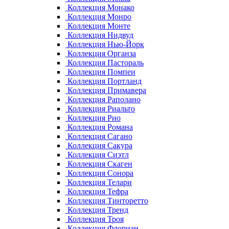
Коллекция Монако
Коллекция Монро
Коллекция Монте
Коллекция Нидвуд
Коллекция Нью-Йорк
Коллекция Органза
Коллекция Пастораль
Коллекция Помпеи
Коллекция Портланд
Коллекция Примавера
Коллекция Раполано
Коллекция Риальто
Коллекция Рио
Коллекция Романа
Коллекция Сагано
Коллекция Сакура
Коллекция Сиэтл
Коллекция Скаген
Коллекция Сонора
Коллекция Телари
Коллекция Тефра
Коллекция Тинторетто
Коллекция Тренд
Коллекция Троя
Коллекция Флориан