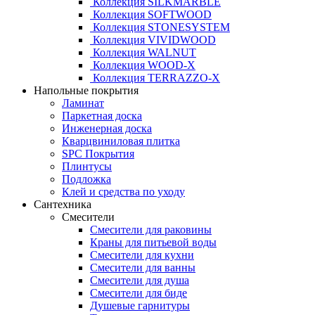
Коллекция SILKMARBLE
Коллекция SOFTWOOD
Коллекция STONESYSTEM
Коллекция VIVIDWOOD
Коллекция WALNUT
Коллекция WOOD-X
Коллекция ТЕRRАZZO-X
Напольные покрытия
Ламинат
Паркетная доска
Инженерная доска
Кварцвиниловая плитка
SPC Покрытия
Плинтусы
Подложка
Клей и средства по уходу
Сантехника
Смесители
Смесители для раковины
Краны для питьевой воды
Смесители для кухни
Смесители для ванны
Смесители для душа
Смесители для биде
Душевые гарнитуры