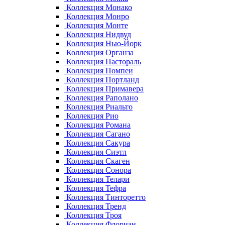
Коллекция Монако
Коллекция Монро
Коллекция Монте
Коллекция Нидвуд
Коллекция Нью-Йорк
Коллекция Органза
Коллекция Пастораль
Коллекция Помпеи
Коллекция Портланд
Коллекция Примавера
Коллекция Раполано
Коллекция Риальто
Коллекция Рио
Коллекция Романа
Коллекция Сагано
Коллекция Сакура
Коллекция Сиэтл
Коллекция Скаген
Коллекция Сонора
Коллекция Телари
Коллекция Тефра
Коллекция Тинторетто
Коллекция Тренд
Коллекция Троя
Коллекция Флориан