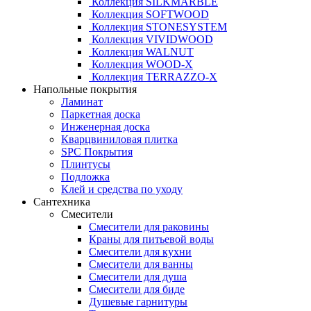
Коллекция SILKMARBLE
Коллекция SOFTWOOD
Коллекция STONESYSTEM
Коллекция VIVIDWOOD
Коллекция WALNUT
Коллекция WOOD-X
Коллекция ТЕRRАZZO-X
Напольные покрытия
Ламинат
Паркетная доска
Инженерная доска
Кварцвиниловая плитка
SPC Покрытия
Плинтусы
Подложка
Клей и средства по уходу
Сантехника
Смесители
Смесители для раковины
Краны для питьевой воды
Смесители для кухни
Смесители для ванны
Смесители для душа
Смесители для биде
Душевые гарнитуры