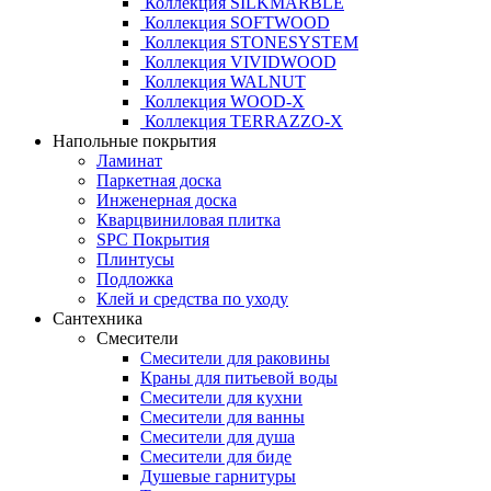
Коллекция SILKMARBLE
Коллекция SOFTWOOD
Коллекция STONESYSTEM
Коллекция VIVIDWOOD
Коллекция WALNUT
Коллекция WOOD-X
Коллекция ТЕRRАZZO-X
Напольные покрытия
Ламинат
Паркетная доска
Инженерная доска
Кварцвиниловая плитка
SPC Покрытия
Плинтусы
Подложка
Клей и средства по уходу
Сантехника
Смесители
Смесители для раковины
Краны для питьевой воды
Смесители для кухни
Смесители для ванны
Смесители для душа
Смесители для биде
Душевые гарнитуры