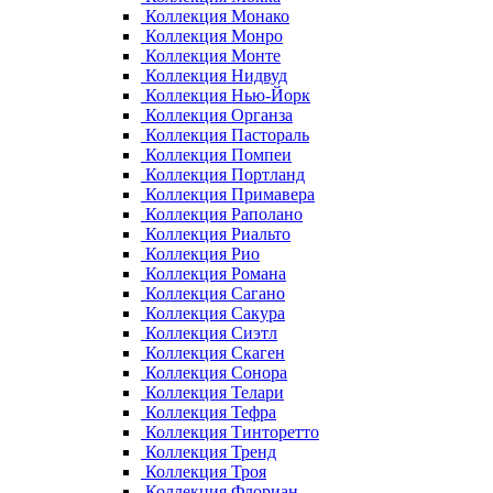
Коллекция Монако
Коллекция Монро
Коллекция Монте
Коллекция Нидвуд
Коллекция Нью-Йорк
Коллекция Органза
Коллекция Пастораль
Коллекция Помпеи
Коллекция Портланд
Коллекция Примавера
Коллекция Раполано
Коллекция Риальто
Коллекция Рио
Коллекция Романа
Коллекция Сагано
Коллекция Сакура
Коллекция Сиэтл
Коллекция Скаген
Коллекция Сонора
Коллекция Телари
Коллекция Тефра
Коллекция Тинторетто
Коллекция Тренд
Коллекция Троя
Коллекция Флориан