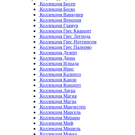
Коллекция Бисер
Коллекция Боско
Коллекция Ванкувер
Коллекция Венеция
Коллекция Гламур
Коллекция Грес Кварцит
Коллекция Грес Легенда
Коллекция Грес Ноттингем
Коллекция Грес Палермо
Коллекция Дезерт
Коллекция Дюна
Коллекция Илиада
Коллекция Ирис
Коллекция Калипсо
Коллекция Канон
Коллекция Концепт
Коллекция Лаура
Коллекция Магия
Коллекция Магра
Коллекция Манчестер
Коллекция Марсель
Коллекция Мирари
Коллекция Миф
Коллекция Мишель
Коллекция Мокка