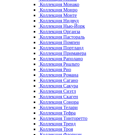
Коллекция Монако
Коллекция Монро
Коллекция Монте
Коллекция Нидвуд
Коллекция Нью-Йорк
Коллекция Органза
Коллекция Пастораль
Коллекция Помпеи
Коллекция Портланд
Коллекция Примавера
Коллекция Раполано
Коллекция Риальто
Коллекция Рио
Коллекция Романа
Коллекция Сагано
Коллекция Сакура
Коллекция Сиэтл
Коллекция Скаген
Коллекция Сонора
Коллекция Телари
Коллекция Тефра
Коллекция Тинторетто
Коллекция Тренд
Коллекция Троя
Коллекция Флориан