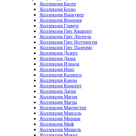
Коллекция Бисер
Коллекция Боско
Коллекция Ванкувер
Коллекция Венеция
Коллекция Гламур
Коллекция Грес Кварцит
Коллекция Грес Легенда
Коллекция Грес Ноттингем
Коллекция Грес Палермо
Коллекция Дезерт
Коллекция Дюна
Коллекция Илиада
Коллекция Ирис
Коллекция Калипсо
Коллекция Канон
Коллекция Концепт
Коллекция Лаура
Коллекция Магия
Коллекция Магра
Коллекция Манчестер
Коллекция Марсель
Коллекция Мирари
Коллекция Миф
Коллекция Мишель
Коллекция Мокка