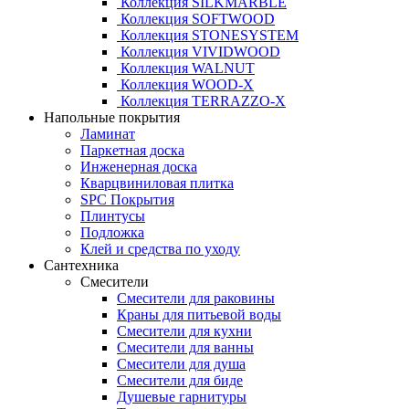
Коллекция SILKMARBLE
Коллекция SOFTWOOD
Коллекция STONESYSTEM
Коллекция VIVIDWOOD
Коллекция WALNUT
Коллекция WOOD-X
Коллекция ТЕRRАZZO-X
Напольные покрытия
Ламинат
Паркетная доска
Инженерная доска
Кварцвиниловая плитка
SPC Покрытия
Плинтусы
Подложка
Клей и средства по уходу
Сантехника
Смесители
Смесители для раковины
Краны для питьевой воды
Смесители для кухни
Смесители для ванны
Смесители для душа
Смесители для биде
Душевые гарнитуры