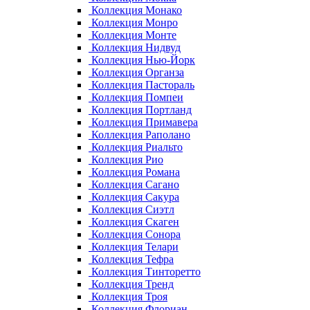
Коллекция Монако
Коллекция Монро
Коллекция Монте
Коллекция Нидвуд
Коллекция Нью-Йорк
Коллекция Органза
Коллекция Пастораль
Коллекция Помпеи
Коллекция Портланд
Коллекция Примавера
Коллекция Раполано
Коллекция Риальто
Коллекция Рио
Коллекция Романа
Коллекция Сагано
Коллекция Сакура
Коллекция Сиэтл
Коллекция Скаген
Коллекция Сонора
Коллекция Телари
Коллекция Тефра
Коллекция Тинторетто
Коллекция Тренд
Коллекция Троя
Коллекция Флориан