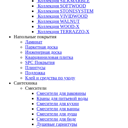
Коллекция SILKMARBLE
Коллекция SOFTWOOD
Коллекция STONESYSTEM
Коллекция VIVIDWOOD
Коллекция WALNUT
Коллекция WOOD-X
Коллекция ТЕRRАZZO-X
Напольные покрытия
Ламинат
Паркетная доска
Инженерная доска
Кварцвиниловая плитка
SPC Покрытия
Плинтусы
Подложка
Клей и средства по уходу
Сантехника
Смесители
Смесители для раковины
Краны для питьевой воды
Смесители для кухни
Смесители для ванны
Смесители для душа
Смесители для биде
Душевые гарнитуры