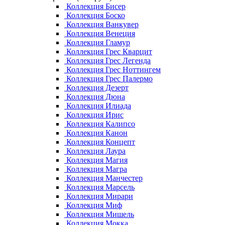
Коллекция Бисер
Коллекция Боско
Коллекция Ванкувер
Коллекция Венеция
Коллекция Гламур
Коллекция Грес Кварцит
Коллекция Грес Легенда
Коллекция Грес Ноттингем
Коллекция Грес Палермо
Коллекция Дезерт
Коллекция Дюна
Коллекция Илиада
Коллекция Ирис
Коллекция Калипсо
Коллекция Канон
Коллекция Концепт
Коллекция Лаура
Коллекция Магия
Коллекция Магра
Коллекция Манчестер
Коллекция Марсель
Коллекция Мирари
Коллекция Миф
Коллекция Мишель
Коллекция Мокка