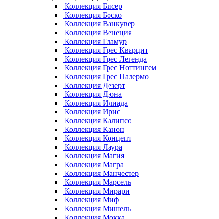
Коллекция Бисер
Коллекция Боско
Коллекция Ванкувер
Коллекция Венеция
Коллекция Гламур
Коллекция Грес Кварцит
Коллекция Грес Легенда
Коллекция Грес Ноттингем
Коллекция Грес Палермо
Коллекция Дезерт
Коллекция Дюна
Коллекция Илиада
Коллекция Ирис
Коллекция Калипсо
Коллекция Канон
Коллекция Концепт
Коллекция Лаура
Коллекция Магия
Коллекция Магра
Коллекция Манчестер
Коллекция Марсель
Коллекция Мирари
Коллекция Миф
Коллекция Мишель
Коллекция Мокка