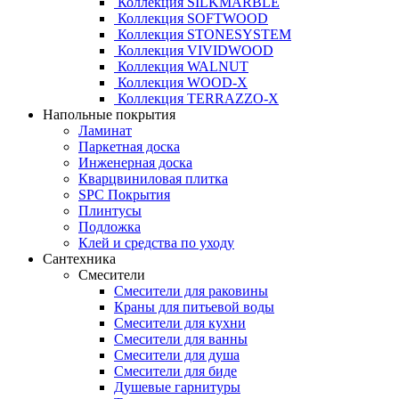
Коллекция SILKMARBLE
Коллекция SOFTWOOD
Коллекция STONESYSTEM
Коллекция VIVIDWOOD
Коллекция WALNUT
Коллекция WOOD-X
Коллекция ТЕRRАZZO-X
Напольные покрытия
Ламинат
Паркетная доска
Инженерная доска
Кварцвиниловая плитка
SPC Покрытия
Плинтусы
Подложка
Клей и средства по уходу
Сантехника
Смесители
Смесители для раковины
Краны для питьевой воды
Смесители для кухни
Смесители для ванны
Смесители для душа
Смесители для биде
Душевые гарнитуры