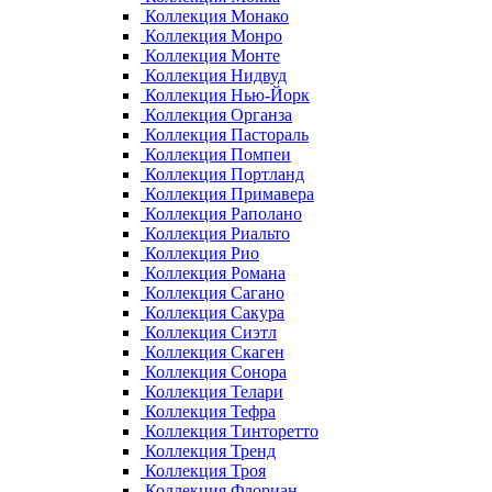
Коллекция Монако
Коллекция Монро
Коллекция Монте
Коллекция Нидвуд
Коллекция Нью-Йорк
Коллекция Органза
Коллекция Пастораль
Коллекция Помпеи
Коллекция Портланд
Коллекция Примавера
Коллекция Раполано
Коллекция Риальто
Коллекция Рио
Коллекция Романа
Коллекция Сагано
Коллекция Сакура
Коллекция Сиэтл
Коллекция Скаген
Коллекция Сонора
Коллекция Телари
Коллекция Тефра
Коллекция Тинторетто
Коллекция Тренд
Коллекция Троя
Коллекция Флориан