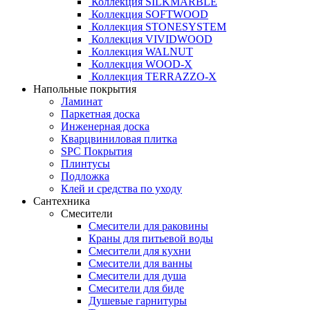
Коллекция SILKMARBLE
Коллекция SOFTWOOD
Коллекция STONESYSTEM
Коллекция VIVIDWOOD
Коллекция WALNUT
Коллекция WOOD-X
Коллекция ТЕRRАZZO-X
Напольные покрытия
Ламинат
Паркетная доска
Инженерная доска
Кварцвиниловая плитка
SPC Покрытия
Плинтусы
Подложка
Клей и средства по уходу
Сантехника
Смесители
Смесители для раковины
Краны для питьевой воды
Смесители для кухни
Смесители для ванны
Смесители для душа
Смесители для биде
Душевые гарнитуры