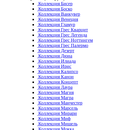
Коллекция Бисер
Коллекция Боско
Коллекция Ванкувер
Коллекция Венеция
Коллекция Гламур
Коллекция Грес Кварцит
Коллекция Грес Легенда
Коллекция Грес Ноттингем
Коллекция Грес Палермо
Коллекция Дезерт
Коллекция Дюна
Коллекция Илиада
Коллекция Ирис
Коллекция Калипсо
Коллекция Канон
Коллекция Концепт
Коллекция Лаура
Коллекция Магия
Коллекция Магра
Коллекция Манчестер
Коллекция Марсель
Коллекция Мирари
Коллекция Миф
Коллекция Мишель
Коллекция Мокка