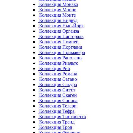
Коллекция Монако
Коллекция Монро
Коллекция Монте
Коллекция Нидвуд
Коллекция Нью-Йорк
Коллекция Органза
Коллекция Пастораль
Коллекция Помпеи
Коллекция Портланд
Коллекция Примавера
Коллекция Раполано
Коллекция Риальто
Коллекция Рио
Коллекция Романа
Коллекция Сагано
Коллекция Сакура
Коллекция Сиэтл
Коллекция Скаген
Коллекция Сонора
Коллекция Телари
Коллекция Тефра
Коллекция Тинторетто
Коллекция Тренд
Коллекция Троя
Коллекция Флориан