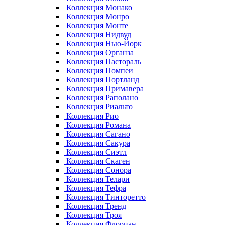
Коллекция Монако
Коллекция Монро
Коллекция Монте
Коллекция Нидвуд
Коллекция Нью-Йорк
Коллекция Органза
Коллекция Пастораль
Коллекция Помпеи
Коллекция Портланд
Коллекция Примавера
Коллекция Раполано
Коллекция Риальто
Коллекция Рио
Коллекция Романа
Коллекция Сагано
Коллекция Сакура
Коллекция Сиэтл
Коллекция Скаген
Коллекция Сонора
Коллекция Телари
Коллекция Тефра
Коллекция Тинторетто
Коллекция Тренд
Коллекция Троя
Коллекция Флориан