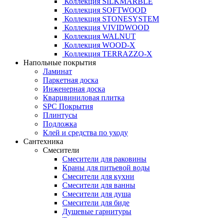
Коллекция SILKMARBLE
Коллекция SOFTWOOD
Коллекция STONESYSTEM
Коллекция VIVIDWOOD
Коллекция WALNUT
Коллекция WOOD-X
Коллекция ТЕRRАZZO-X
Напольные покрытия
Ламинат
Паркетная доска
Инженерная доска
Кварцвиниловая плитка
SPC Покрытия
Плинтусы
Подложка
Клей и средства по уходу
Сантехника
Смесители
Смесители для раковины
Краны для питьевой воды
Смесители для кухни
Смесители для ванны
Смесители для душа
Смесители для биде
Душевые гарнитуры