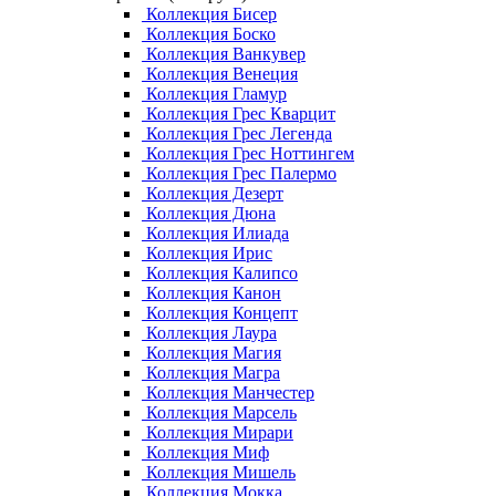
Коллекция Бисер
Коллекция Боско
Коллекция Ванкувер
Коллекция Венеция
Коллекция Гламур
Коллекция Грес Кварцит
Коллекция Грес Легенда
Коллекция Грес Ноттингем
Коллекция Грес Палермо
Коллекция Дезерт
Коллекция Дюна
Коллекция Илиада
Коллекция Ирис
Коллекция Калипсо
Коллекция Канон
Коллекция Концепт
Коллекция Лаура
Коллекция Магия
Коллекция Магра
Коллекция Манчестер
Коллекция Марсель
Коллекция Мирари
Коллекция Миф
Коллекция Мишель
Коллекция Мокка