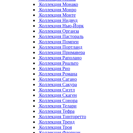
Коллекция Монако
Коллекция Монро
Коллекция Монте
Коллекция Нидвуд
Коллекция Нью-Йорк
Коллекция Органза
Коллекция Пастораль
Коллекция Помпеи
Коллекция Портланд
Коллекция Примавера
Коллекция Раполано
Коллекция Риальто
Коллекция Рио
Коллекция Романа
Коллекция Сагано
Коллекция Сакура
Коллекция Сиэтл
Коллекция Скаген
Коллекция Сонора
Коллекция Телари
Коллекция Тефра
Коллекция Тинторетто
Коллекция Тренд
Коллекция Троя
Коллекция Флориан