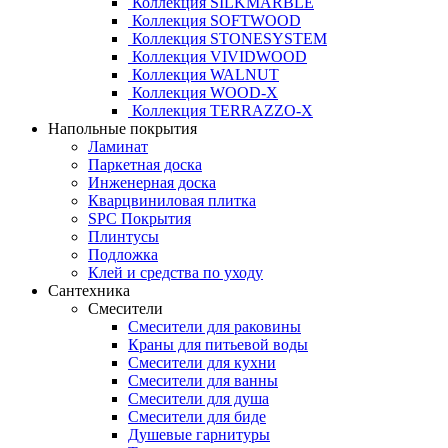
Коллекция SILKMARBLE
Коллекция SOFTWOOD
Коллекция STONESYSTEM
Коллекция VIVIDWOOD
Коллекция WALNUT
Коллекция WOOD-X
Коллекция ТЕRRАZZO-X
Напольные покрытия
Ламинат
Паркетная доска
Инженерная доска
Кварцвиниловая плитка
SPC Покрытия
Плинтусы
Подложка
Клей и средства по уходу
Сантехника
Смесители
Смесители для раковины
Краны для питьевой воды
Смесители для кухни
Смесители для ванны
Смесители для душа
Смесители для биде
Душевые гарнитуры