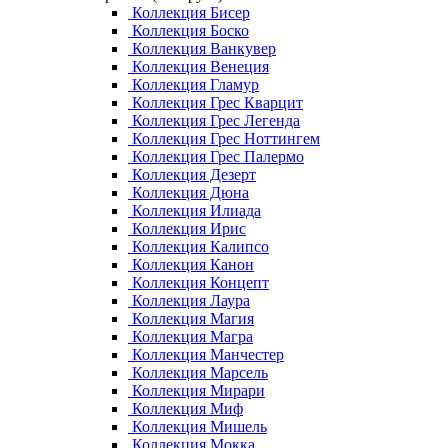
Коллекция Бисер
Коллекция Боско
Коллекция Ванкувер
Коллекция Венеция
Коллекция Гламур
Коллекция Грес Кварцит
Коллекция Грес Легенда
Коллекция Грес Ноттингем
Коллекция Грес Палермо
Коллекция Дезерт
Коллекция Дюна
Коллекция Илиада
Коллекция Ирис
Коллекция Калипсо
Коллекция Канон
Коллекция Концепт
Коллекция Лаура
Коллекция Магия
Коллекция Магра
Коллекция Манчестер
Коллекция Марсель
Коллекция Мирари
Коллекция Миф
Коллекция Мишель
Коллекция Мокка