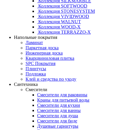
Коллекция SILKMARBLE
Коллекция SOFTWOOD
Коллекция STONESYSTEM
Коллекция VIVIDWOOD
Коллекция WALNUT
Коллекция WOOD-X
Коллекция ТЕRRАZZO-X
Напольные покрытия
Ламинат
Паркетная доска
Инженерная доска
Кварцвиниловая плитка
SPC Покрытия
Плинтусы
Подложка
Клей и средства по уходу
Сантехника
Смесители
Смесители для раковины
Краны для питьевой воды
Смесители для кухни
Смесители для ванны
Смесители для душа
Смесители для биде
Душевые гарнитуры