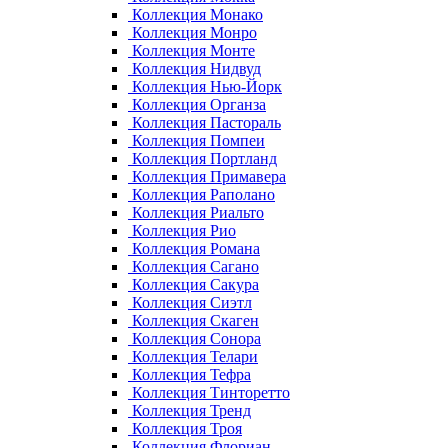
Коллекция Монако
Коллекция Монро
Коллекция Монте
Коллекция Нидвуд
Коллекция Нью-Йорк
Коллекция Органза
Коллекция Пастораль
Коллекция Помпеи
Коллекция Портланд
Коллекция Примавера
Коллекция Раполано
Коллекция Риальто
Коллекция Рио
Коллекция Романа
Коллекция Сагано
Коллекция Сакура
Коллекция Сиэтл
Коллекция Скаген
Коллекция Сонора
Коллекция Телари
Коллекция Тефра
Коллекция Тинторетто
Коллекция Тренд
Коллекция Троя
Коллекция Флориан