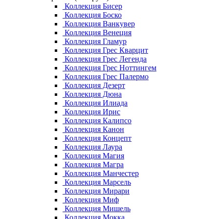
Коллекция Бисер
Коллекция Боско
Коллекция Ванкувер
Коллекция Венеция
Коллекция Гламур
Коллекция Грес Кварцит
Коллекция Грес Легенда
Коллекция Грес Ноттингем
Коллекция Грес Палермо
Коллекция Дезерт
Коллекция Дюна
Коллекция Илиада
Коллекция Ирис
Коллекция Калипсо
Коллекция Канон
Коллекция Концепт
Коллекция Лаура
Коллекция Магия
Коллекция Магра
Коллекция Манчестер
Коллекция Марсель
Коллекция Мирари
Коллекция Миф
Коллекция Мишель
Коллекция Мокка