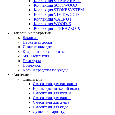
Коллекция SILKMARBLE
Коллекция SOFTWOOD
Коллекция STONESYSTEM
Коллекция VIVIDWOOD
Коллекция WALNUT
Коллекция WOOD-X
Коллекция ТЕRRАZZO-X
Напольные покрытия
Ламинат
Паркетная доска
Инженерная доска
Кварцвиниловая плитка
SPC Покрытия
Плинтусы
Подложка
Клей и средства по уходу
Сантехника
Смесители
Смесители для раковины
Краны для питьевой воды
Смесители для кухни
Смесители для ванны
Смесители для душа
Смесители для биде
Душевые гарнитуры