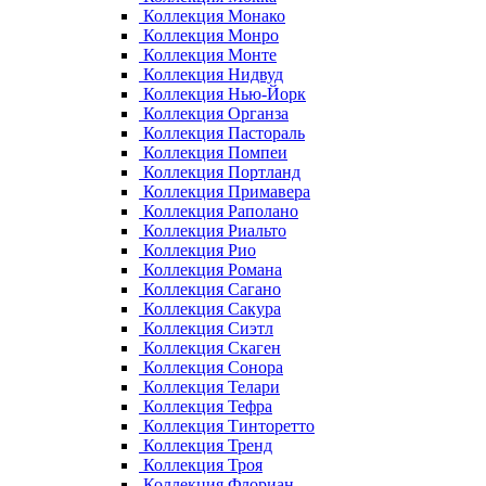
Коллекция Монако
Коллекция Монро
Коллекция Монте
Коллекция Нидвуд
Коллекция Нью-Йорк
Коллекция Органза
Коллекция Пастораль
Коллекция Помпеи
Коллекция Портланд
Коллекция Примавера
Коллекция Раполано
Коллекция Риальто
Коллекция Рио
Коллекция Романа
Коллекция Сагано
Коллекция Сакура
Коллекция Сиэтл
Коллекция Скаген
Коллекция Сонора
Коллекция Телари
Коллекция Тефра
Коллекция Тинторетто
Коллекция Тренд
Коллекция Троя
Коллекция Флориан