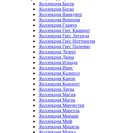
Коллекция Бисер
Коллекция Боско
Коллекция Ванкувер
Коллекция Венеция
Коллекция Гламур
Коллекция Грес Кварцит
Коллекция Грес Легенда
Коллекция Грес Ноттингем
Коллекция Грес Палермо
Коллекция Дезерт
Коллекция Дюна
Коллекция Илиада
Коллекция Ирис
Коллекция Калипсо
Коллекция Канон
Коллекция Концепт
Коллекция Лаура
Коллекция Магия
Коллекция Магра
Коллекция Манчестер
Коллекция Марсель
Коллекция Мирари
Коллекция Миф
Коллекция Мишель
Коллекция Мокка