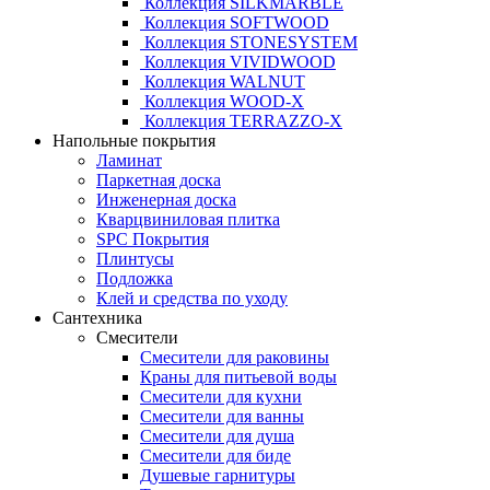
Коллекция SILKMARBLE
Коллекция SOFTWOOD
Коллекция STONESYSTEM
Коллекция VIVIDWOOD
Коллекция WALNUT
Коллекция WOOD-X
Коллекция ТЕRRАZZO-X
Напольные покрытия
Ламинат
Паркетная доска
Инженерная доска
Кварцвиниловая плитка
SPC Покрытия
Плинтусы
Подложка
Клей и средства по уходу
Сантехника
Смесители
Смесители для раковины
Краны для питьевой воды
Смесители для кухни
Смесители для ванны
Смесители для душа
Смесители для биде
Душевые гарнитуры