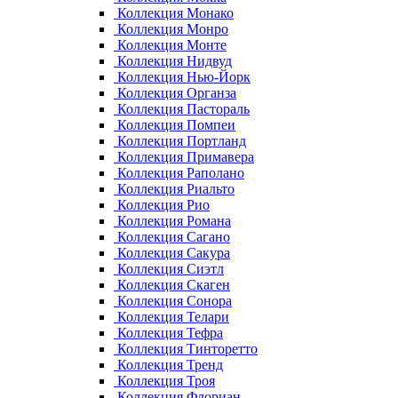
Коллекция Монако
Коллекция Монро
Коллекция Монте
Коллекция Нидвуд
Коллекция Нью-Йорк
Коллекция Органза
Коллекция Пастораль
Коллекция Помпеи
Коллекция Портланд
Коллекция Примавера
Коллекция Раполано
Коллекция Риальто
Коллекция Рио
Коллекция Романа
Коллекция Сагано
Коллекция Сакура
Коллекция Сиэтл
Коллекция Скаген
Коллекция Сонора
Коллекция Телари
Коллекция Тефра
Коллекция Тинторетто
Коллекция Тренд
Коллекция Троя
Коллекция Флориан