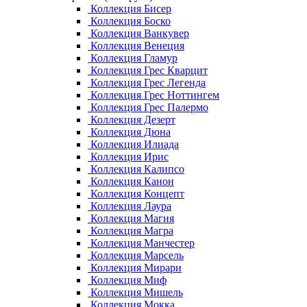
Коллекция Бисер
Коллекция Боско
Коллекция Ванкувер
Коллекция Венеция
Коллекция Гламур
Коллекция Грес Кварцит
Коллекция Грес Легенда
Коллекция Грес Ноттингем
Коллекция Грес Палермо
Коллекция Дезерт
Коллекция Дюна
Коллекция Илиада
Коллекция Ирис
Коллекция Калипсо
Коллекция Канон
Коллекция Концепт
Коллекция Лаура
Коллекция Магия
Коллекция Магра
Коллекция Манчестер
Коллекция Марсель
Коллекция Мирари
Коллекция Миф
Коллекция Мишель
Коллекция Мокка