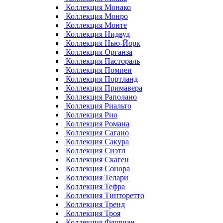
Коллекция Монако
Коллекция Монро
Коллекция Монте
Коллекция Нидвуд
Коллекция Нью-Йорк
Коллекция Органза
Коллекция Пастораль
Коллекция Помпеи
Коллекция Портланд
Коллекция Примавера
Коллекция Раполано
Коллекция Риальто
Коллекция Рио
Коллекция Романа
Коллекция Сагано
Коллекция Сакура
Коллекция Сиэтл
Коллекция Скаген
Коллекция Сонора
Коллекция Телари
Коллекция Тефра
Коллекция Тинторетто
Коллекция Тренд
Коллекция Троя
Коллекция Флориан