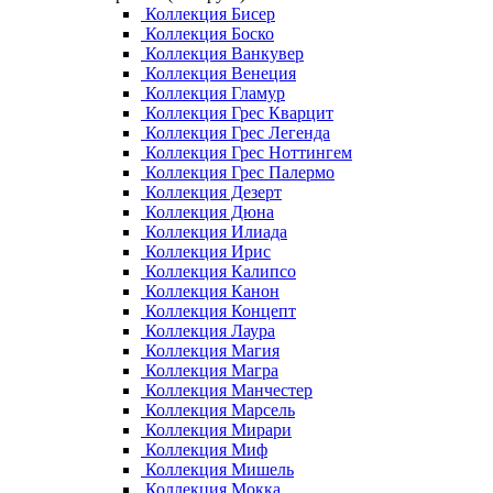
Коллекция Бисер
Коллекция Боско
Коллекция Ванкувер
Коллекция Венеция
Коллекция Гламур
Коллекция Грес Кварцит
Коллекция Грес Легенда
Коллекция Грес Ноттингем
Коллекция Грес Палермо
Коллекция Дезерт
Коллекция Дюна
Коллекция Илиада
Коллекция Ирис
Коллекция Калипсо
Коллекция Канон
Коллекция Концепт
Коллекция Лаура
Коллекция Магия
Коллекция Магра
Коллекция Манчестер
Коллекция Марсель
Коллекция Мирари
Коллекция Миф
Коллекция Мишель
Коллекция Мокка