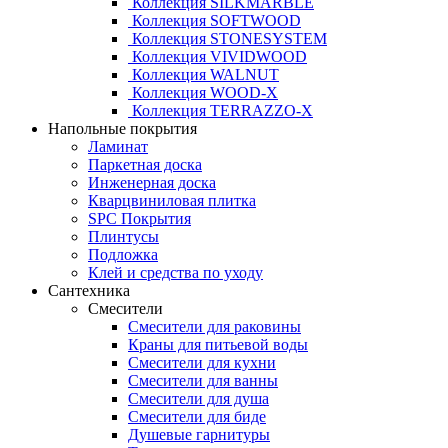
Коллекция SILKMARBLE
Коллекция SOFTWOOD
Коллекция STONESYSTEM
Коллекция VIVIDWOOD
Коллекция WALNUT
Коллекция WOOD-X
Коллекция ТЕRRАZZO-X
Напольные покрытия
Ламинат
Паркетная доска
Инженерная доска
Кварцвиниловая плитка
SPC Покрытия
Плинтусы
Подложка
Клей и средства по уходу
Сантехника
Смесители
Смесители для раковины
Краны для питьевой воды
Смесители для кухни
Смесители для ванны
Смесители для душа
Смесители для биде
Душевые гарнитуры