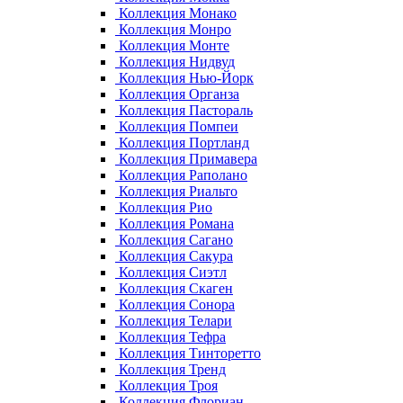
Коллекция Монако
Коллекция Монро
Коллекция Монте
Коллекция Нидвуд
Коллекция Нью-Йорк
Коллекция Органза
Коллекция Пастораль
Коллекция Помпеи
Коллекция Портланд
Коллекция Примавера
Коллекция Раполано
Коллекция Риальто
Коллекция Рио
Коллекция Романа
Коллекция Сагано
Коллекция Сакура
Коллекция Сиэтл
Коллекция Скаген
Коллекция Сонора
Коллекция Телари
Коллекция Тефра
Коллекция Тинторетто
Коллекция Тренд
Коллекция Троя
Коллекция Флориан