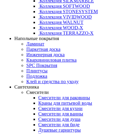
Коллекция SILKMARBLE
Коллекция SOFTWOOD
Коллекция STONESYSTEM
Коллекция VIVIDWOOD
Коллекция WALNUT
Коллекция WOOD-X
Коллекция ТЕRRАZZO-X
Напольные покрытия
Ламинат
Паркетная доска
Инженерная доска
Кварцвиниловая плитка
SPC Покрытия
Плинтусы
Подложка
Клей и средства по уходу
Сантехника
Смесители
Смесители для раковины
Краны для питьевой воды
Смесители для кухни
Смесители для ванны
Смесители для душа
Смесители для биде
Душевые гарнитуры