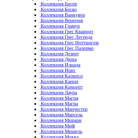
Коллекция Бисер
Коллекция Боско
Коллекция Ванкувер
Коллекция Венеция
Коллекция Гламур
Коллекция Грес Кварцит
Коллекция Грес Легенда
Коллекция Грес Ноттингем
Коллекция Грес Палермо
Коллекция Дезерт
Коллекция Дюна
Коллекция Илиада
Коллекция Ирис
Коллекция Калипсо
Коллекция Канон
Коллекция Концепт
Коллекция Лаура
Коллекция Магия
Коллекция Магра
Коллекция Манчестер
Коллекция Марсель
Коллекция Мирари
Коллекция Миф
Коллекция Мишель
Коллекция Мокка