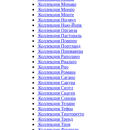
Коллекция Монако
Коллекция Монро
Коллекция Монте
Коллекция Нидвуд
Коллекция Нью-Йорк
Коллекция Органза
Коллекция Пастораль
Коллекция Помпеи
Коллекция Портланд
Коллекция Примавера
Коллекция Раполано
Коллекция Риальто
Коллекция Рио
Коллекция Романа
Коллекция Сагано
Коллекция Сакура
Коллекция Сиэтл
Коллекция Скаген
Коллекция Сонора
Коллекция Телари
Коллекция Тефра
Коллекция Тинторетто
Коллекция Тренд
Коллекция Троя
Коллекция Флориан