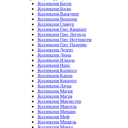
Коллекция Бисер
Коллекция Боско
Коллекция Ванкувер
Коллекция Венеция
Коллекция Гламур
Коллекция Грес Кварцит
Коллекция Грес Легенда
Коллекция Грес Ноттингем
Коллекция Грес Палермо
Коллекция Дезерт
Коллекция Дюна
Коллекция Илиада
Коллекция Ирис
Коллекция Калипсо
Коллекция Канон
Коллекция Концепт
Коллекция Лаура
Коллекция Магия
Коллекция Магра
Коллекция Манчестер
Коллекция Марсель
Коллекция Мирари
Коллекция Миф
Коллекция Мишель
Коллекция Мокка