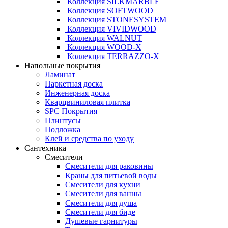
Коллекция SILKMARBLE
Коллекция SOFTWOOD
Коллекция STONESYSTEM
Коллекция VIVIDWOOD
Коллекция WALNUT
Коллекция WOOD-X
Коллекция ТЕRRАZZO-X
Напольные покрытия
Ламинат
Паркетная доска
Инженерная доска
Кварцвиниловая плитка
SPC Покрытия
Плинтусы
Подложка
Клей и средства по уходу
Сантехника
Смесители
Смесители для раковины
Краны для питьевой воды
Смесители для кухни
Смесители для ванны
Смесители для душа
Смесители для биде
Душевые гарнитуры