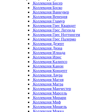
Коллекция Бисер
Коллекция Боско
Коллекция Ванкувер
Коллекция Венеция
Коллекция Гламур
Коллекция Грес Кварцит
Коллекция Грес Легенда
Коллекция Грес Ноттингем
Коллекция Грес Палермо
Коллекция Дезерт
Коллекция Дюна
Коллекция Илиада
Коллекция Ирис
Коллекция Калипсо
Коллекция Канон
Коллекция Концепт
Коллекция Лаура
Коллекция Магия
Коллекция Магра
Коллекция Манчестер
Коллекция Марсель
Коллекция Мирари
Коллекция Миф
Коллекция Мишель
Коллекция Мокка