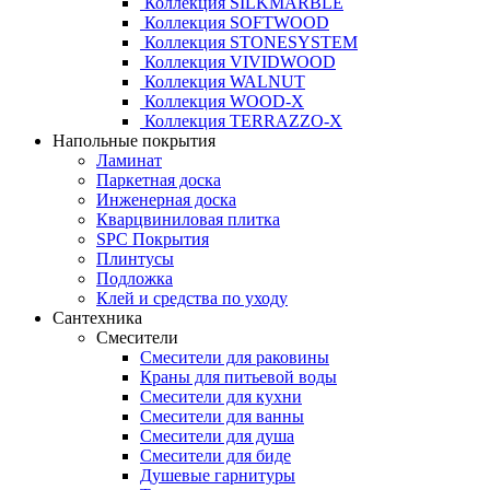
Коллекция SILKMARBLE
Коллекция SOFTWOOD
Коллекция STONESYSTEM
Коллекция VIVIDWOOD
Коллекция WALNUT
Коллекция WOOD-X
Коллекция ТЕRRАZZO-X
Напольные покрытия
Ламинат
Паркетная доска
Инженерная доска
Кварцвиниловая плитка
SPC Покрытия
Плинтусы
Подложка
Клей и средства по уходу
Сантехника
Смесители
Смесители для раковины
Краны для питьевой воды
Смесители для кухни
Смесители для ванны
Смесители для душа
Смесители для биде
Душевые гарнитуры