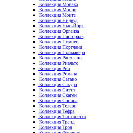
Коллекция Монако
Коллекция Монро
Коллекция Монте
Коллекция Нидвуд
Коллекция Нью-Йорк
Коллекция Органза
Коллекция Пастораль
Коллекция Помпеи
Коллекция Портланд
Коллекция Примавера
Коллекция Раполано
Коллекция Риальто
Коллекция Рио
Коллекция Романа
Коллекция Сагано
Коллекция Сакура
Коллекция Сиэтл
Коллекция Скаген
Коллекция Сонора
Коллекция Телари
Коллекция Тефра
Коллекция Тинторетто
Коллекция Тренд
Коллекция Троя
Коллекция Флориан