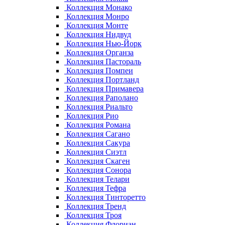
Коллекция Монако
Коллекция Монро
Коллекция Монте
Коллекция Нидвуд
Коллекция Нью-Йорк
Коллекция Органза
Коллекция Пастораль
Коллекция Помпеи
Коллекция Портланд
Коллекция Примавера
Коллекция Раполано
Коллекция Риальто
Коллекция Рио
Коллекция Романа
Коллекция Сагано
Коллекция Сакура
Коллекция Сиэтл
Коллекция Скаген
Коллекция Сонора
Коллекция Телари
Коллекция Тефра
Коллекция Тинторетто
Коллекция Тренд
Коллекция Троя
Коллекция Флориан