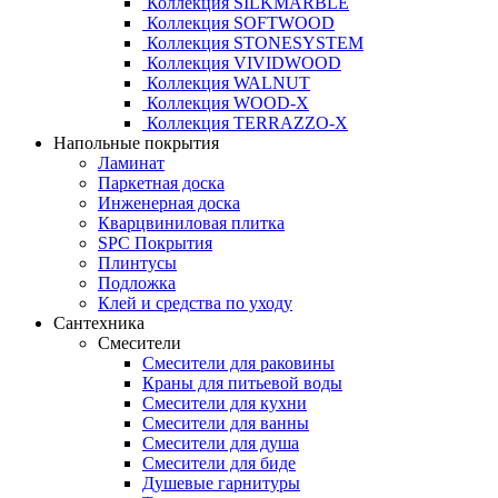
Коллекция SILKMARBLE
Коллекция SOFTWOOD
Коллекция STONESYSTEM
Коллекция VIVIDWOOD
Коллекция WALNUT
Коллекция WOOD-X
Коллекция ТЕRRАZZO-X
Напольные покрытия
Ламинат
Паркетная доска
Инженерная доска
Кварцвиниловая плитка
SPC Покрытия
Плинтусы
Подложка
Клей и средства по уходу
Сантехника
Смесители
Смесители для раковины
Краны для питьевой воды
Смесители для кухни
Смесители для ванны
Смесители для душа
Смесители для биде
Душевые гарнитуры