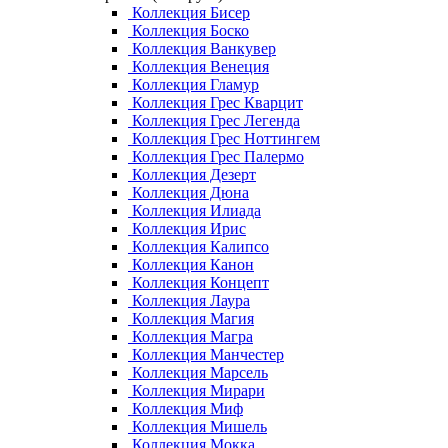
Коллекция Бисер
Коллекция Боско
Коллекция Ванкувер
Коллекция Венеция
Коллекция Гламур
Коллекция Грес Кварцит
Коллекция Грес Легенда
Коллекция Грес Ноттингем
Коллекция Грес Палермо
Коллекция Дезерт
Коллекция Дюна
Коллекция Илиада
Коллекция Ирис
Коллекция Калипсо
Коллекция Канон
Коллекция Концепт
Коллекция Лаура
Коллекция Магия
Коллекция Магра
Коллекция Манчестер
Коллекция Марсель
Коллекция Мирари
Коллекция Миф
Коллекция Мишель
Коллекция Мокка