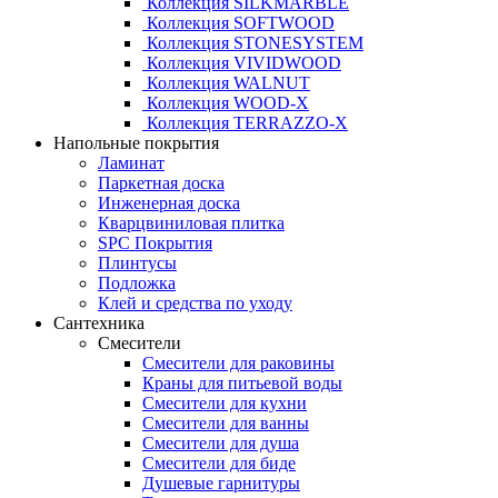
Коллекция SILKMARBLE
Коллекция SOFTWOOD
Коллекция STONESYSTEM
Коллекция VIVIDWOOD
Коллекция WALNUT
Коллекция WOOD-X
Коллекция ТЕRRАZZO-X
Напольные покрытия
Ламинат
Паркетная доска
Инженерная доска
Кварцвиниловая плитка
SPC Покрытия
Плинтусы
Подложка
Клей и средства по уходу
Сантехника
Смесители
Смесители для раковины
Краны для питьевой воды
Смесители для кухни
Смесители для ванны
Смесители для душа
Смесители для биде
Душевые гарнитуры