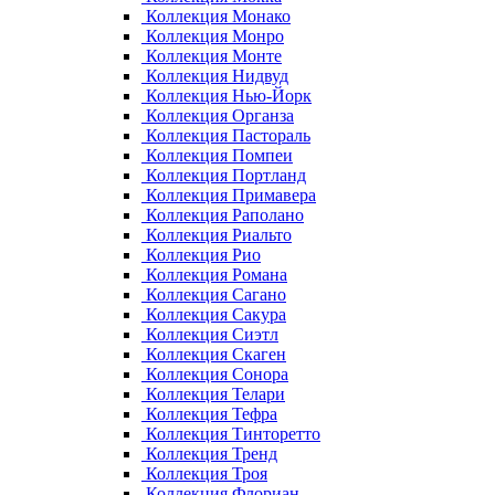
Коллекция Монако
Коллекция Монро
Коллекция Монте
Коллекция Нидвуд
Коллекция Нью-Йорк
Коллекция Органза
Коллекция Пастораль
Коллекция Помпеи
Коллекция Портланд
Коллекция Примавера
Коллекция Раполано
Коллекция Риальто
Коллекция Рио
Коллекция Романа
Коллекция Сагано
Коллекция Сакура
Коллекция Сиэтл
Коллекция Скаген
Коллекция Сонора
Коллекция Телари
Коллекция Тефра
Коллекция Тинторетто
Коллекция Тренд
Коллекция Троя
Коллекция Флориан