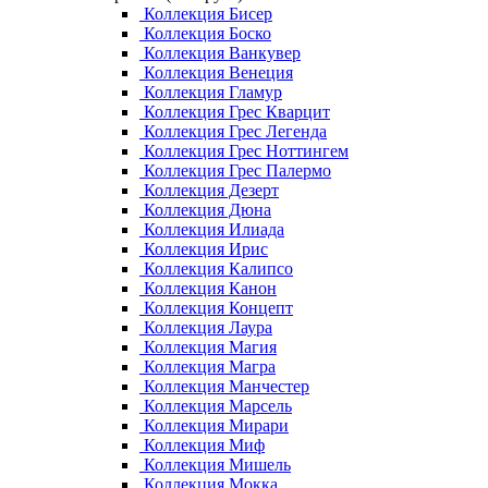
Коллекция Бисер
Коллекция Боско
Коллекция Ванкувер
Коллекция Венеция
Коллекция Гламур
Коллекция Грес Кварцит
Коллекция Грес Легенда
Коллекция Грес Ноттингем
Коллекция Грес Палермо
Коллекция Дезерт
Коллекция Дюна
Коллекция Илиада
Коллекция Ирис
Коллекция Калипсо
Коллекция Канон
Коллекция Концепт
Коллекция Лаура
Коллекция Магия
Коллекция Магра
Коллекция Манчестер
Коллекция Марсель
Коллекция Мирари
Коллекция Миф
Коллекция Мишель
Коллекция Мокка