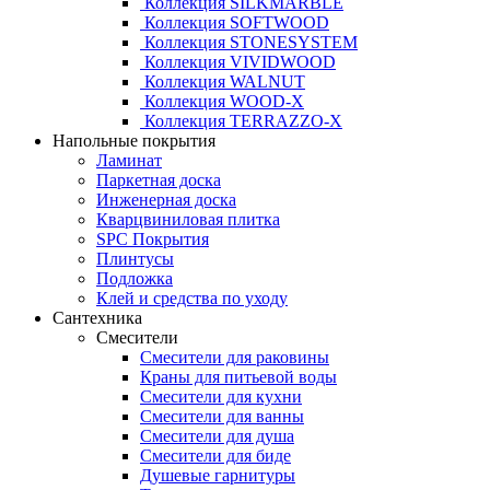
Коллекция SILKMARBLE
Коллекция SOFTWOOD
Коллекция STONESYSTEM
Коллекция VIVIDWOOD
Коллекция WALNUT
Коллекция WOOD-X
Коллекция ТЕRRАZZO-X
Напольные покрытия
Ламинат
Паркетная доска
Инженерная доска
Кварцвиниловая плитка
SPC Покрытия
Плинтусы
Подложка
Клей и средства по уходу
Сантехника
Смесители
Смесители для раковины
Краны для питьевой воды
Смесители для кухни
Смесители для ванны
Смесители для душа
Смесители для биде
Душевые гарнитуры