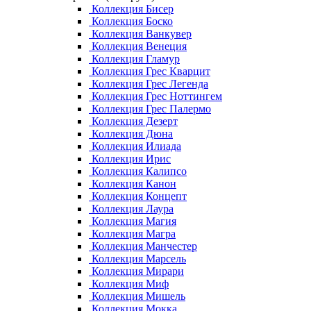
Коллекция Бисер
Коллекция Боско
Коллекция Ванкувер
Коллекция Венеция
Коллекция Гламур
Коллекция Грес Кварцит
Коллекция Грес Легенда
Коллекция Грес Ноттингем
Коллекция Грес Палермо
Коллекция Дезерт
Коллекция Дюна
Коллекция Илиада
Коллекция Ирис
Коллекция Калипсо
Коллекция Канон
Коллекция Концепт
Коллекция Лаура
Коллекция Магия
Коллекция Магра
Коллекция Манчестер
Коллекция Марсель
Коллекция Мирари
Коллекция Миф
Коллекция Мишель
Коллекция Мокка