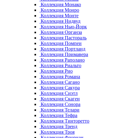
Коллекция Монако
Коллекция Монро
Коллекция Монте
Коллекция Нидвуд
Коллекция Нью-Йорк
Коллекция Органза
Коллекция Пастораль
Коллекция Помпеи
Коллекция Портланд
Коллекция Примавера
Коллекция Раполано
Коллекция Риальто
Коллекция Рио
Коллекция Романа
Коллекция Сагано
Коллекция Сакура
Коллекция Сиэтл
Коллекция Скаген
Коллекция Сонора
Коллекция Телари
Коллекция Тефра
Коллекция Тинторетто
Коллекция Тренд
Коллекция Троя
Коллекция Флориан