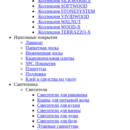
Коллекция SILKMARBLE
Коллекция SOFTWOOD
Коллекция STONESYSTEM
Коллекция VIVIDWOOD
Коллекция WALNUT
Коллекция WOOD-X
Коллекция ТЕRRАZZO-X
Напольные покрытия
Ламинат
Паркетная доска
Инженерная доска
Кварцвиниловая плитка
SPC Покрытия
Плинтусы
Подложка
Клей и средства по уходу
Сантехника
Смесители
Смесители для раковины
Краны для питьевой воды
Смесители для кухни
Смесители для ванны
Смесители для душа
Смесители для биде
Душевые гарнитуры