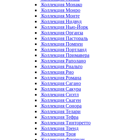
Коллекция Монако
Коллекция Монро
Коллекция Монте
Коллекция Нидвуд
Коллекция Нью-Йорк
Коллекция Органза
Коллекция Пастораль
Коллекция Помпеи
Коллекция Портланд
Коллекция Примавера
Коллекция Раполано
Коллекция Риальто
Коллекция Рио
Коллекция Романа
Коллекция Сагано
Коллекция Сакура
Коллекция Сиэтл
Коллекция Скаген
Коллекция Сонора
Коллекция Телари
Коллекция Тефра
Коллекция Тинторетто
Коллекция Тренд
Коллекция Троя
Коллекция Флориан