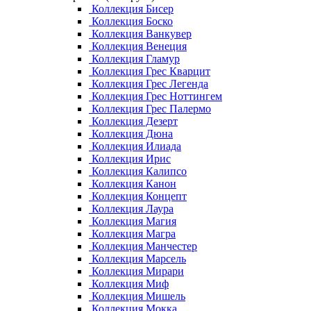
Коллекция Бисер
Коллекция Боско
Коллекция Ванкувер
Коллекция Венеция
Коллекция Гламур
Коллекция Грес Кварцит
Коллекция Грес Легенда
Коллекция Грес Ноттингем
Коллекция Грес Палермо
Коллекция Дезерт
Коллекция Дюна
Коллекция Илиада
Коллекция Ирис
Коллекция Калипсо
Коллекция Канон
Коллекция Концепт
Коллекция Лаура
Коллекция Магия
Коллекция Магра
Коллекция Манчестер
Коллекция Марсель
Коллекция Мирари
Коллекция Миф
Коллекция Мишель
Коллекция Мокка