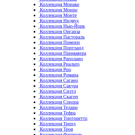
Коллекция Монако
Коллекция Монро
Коллекция Монте
Коллекция Нидвуд
Коллекция Нью-Йорк
Коллекция Органза
Коллекция Пастораль
Коллекция Помпеи
Коллекция Портланд
Коллекция Примавера
Коллекция Раполано
Коллекция Риальто
Коллекция Рио
Коллекция Романа
Коллекция Сагано
Коллекция Сакура
Коллекция Сиэтл
Коллекция Скаген
Коллекция Сонора
Коллекция Телари
Коллекция Тефра
Коллекция Тинторетто
Коллекция Тренд
Коллекция Троя
Коллекция Флориан