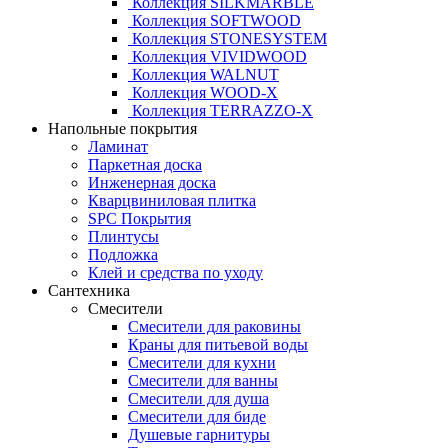
Коллекция SILKMARBLE
Коллекция SOFTWOOD
Коллекция STONESYSTEM
Коллекция VIVIDWOOD
Коллекция WALNUT
Коллекция WOOD-X
Коллекция ТЕRRАZZO-X
Напольные покрытия
Ламинат
Паркетная доска
Инженерная доска
Кварцвиниловая плитка
SPC Покрытия
Плинтусы
Подложка
Клей и средства по уходу
Сантехника
Смесители
Смесители для раковины
Краны для питьевой воды
Смесители для кухни
Смесители для ванны
Смесители для душа
Смесители для биде
Душевые гарнитуры