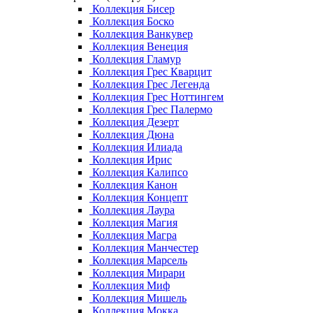
Коллекция Бисер
Коллекция Боско
Коллекция Ванкувер
Коллекция Венеция
Коллекция Гламур
Коллекция Грес Кварцит
Коллекция Грес Легенда
Коллекция Грес Ноттингем
Коллекция Грес Палермо
Коллекция Дезерт
Коллекция Дюна
Коллекция Илиада
Коллекция Ирис
Коллекция Калипсо
Коллекция Канон
Коллекция Концепт
Коллекция Лаура
Коллекция Магия
Коллекция Магра
Коллекция Манчестер
Коллекция Марсель
Коллекция Мирари
Коллекция Миф
Коллекция Мишель
Коллекция Мокка