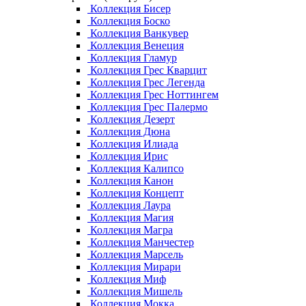
Коллекция Бисер
Коллекция Боско
Коллекция Ванкувер
Коллекция Венеция
Коллекция Гламур
Коллекция Грес Кварцит
Коллекция Грес Легенда
Коллекция Грес Ноттингем
Коллекция Грес Палермо
Коллекция Дезерт
Коллекция Дюна
Коллекция Илиада
Коллекция Ирис
Коллекция Калипсо
Коллекция Канон
Коллекция Концепт
Коллекция Лаура
Коллекция Магия
Коллекция Магра
Коллекция Манчестер
Коллекция Марсель
Коллекция Мирари
Коллекция Миф
Коллекция Мишель
Коллекция Мокка