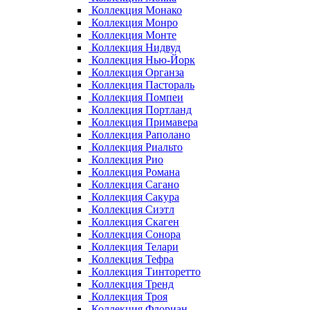
Коллекция Монако
Коллекция Монро
Коллекция Монте
Коллекция Нидвуд
Коллекция Нью-Йорк
Коллекция Органза
Коллекция Пастораль
Коллекция Помпеи
Коллекция Портланд
Коллекция Примавера
Коллекция Раполано
Коллекция Риальто
Коллекция Рио
Коллекция Романа
Коллекция Сагано
Коллекция Сакура
Коллекция Сиэтл
Коллекция Скаген
Коллекция Сонора
Коллекция Телари
Коллекция Тефра
Коллекция Тинторетто
Коллекция Тренд
Коллекция Троя
Коллекция Флориан