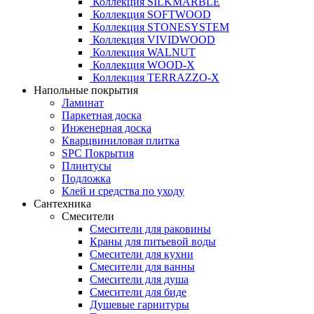
Коллекция SILKMARBLE
Коллекция SOFTWOOD
Коллекция STONESYSTEM
Коллекция VIVIDWOOD
Коллекция WALNUT
Коллекция WOOD-X
Коллекция ТЕRRАZZO-X
Напольные покрытия
Ламинат
Паркетная доска
Инженерная доска
Кварцвиниловая плитка
SPC Покрытия
Плинтусы
Подложка
Клей и средства по уходу
Сантехника
Смесители
Смесители для раковины
Краны для питьевой воды
Смесители для кухни
Смесители для ванны
Смесители для душа
Смесители для биде
Душевые гарнитуры