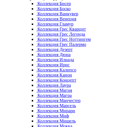
Коллекция Бисер
Коллекция Боско
Коллекция Ванкувер
Коллекция Венеция
Коллекция Гламур
Коллекция Грес Кварцит
Коллекция Грес Легенда
Коллекция Грес Ноттингем
Коллекция Грес Палермо
Коллекция Дезерт
Коллекция Дюна
Коллекция Илиада
Коллекция Ирис
Коллекция Калипсо
Коллекция Канон
Коллекция Концепт
Коллекция Лаура
Коллекция Магия
Коллекция Магра
Коллекция Манчестер
Коллекция Марсель
Коллекция Мирари
Коллекция Миф
Коллекция Мишель
Коллекция Мокка