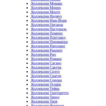
Коллекция Монако
Коллекция Монро
Коллекция Монте
Коллекция Нидвуд
Коллекция Нью-Йорк
Коллекция Органза
Коллекция Пастораль
Коллекция Помпеи
Коллекция Портланд
Коллекция Примавера
Коллекция Раполано
Коллекция Риальто
Коллекция Рио
Коллекция Романа
Коллекция Сагано
Коллекция Сакура
Коллекция Сиэтл
Коллекция Скаген
Коллекция Сонора
Коллекция Телари
Коллекция Тефра
Коллекция Тинторетто
Коллекция Тренд
Коллекция Троя
Коллекция Флориан