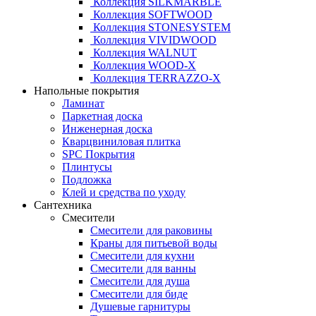
Коллекция SILKMARBLE
Коллекция SOFTWOOD
Коллекция STONESYSTEM
Коллекция VIVIDWOOD
Коллекция WALNUT
Коллекция WOOD-X
Коллекция ТЕRRАZZO-X
Напольные покрытия
Ламинат
Паркетная доска
Инженерная доска
Кварцвиниловая плитка
SPC Покрытия
Плинтусы
Подложка
Клей и средства по уходу
Сантехника
Смесители
Смесители для раковины
Краны для питьевой воды
Смесители для кухни
Смесители для ванны
Смесители для душа
Смесители для биде
Душевые гарнитуры