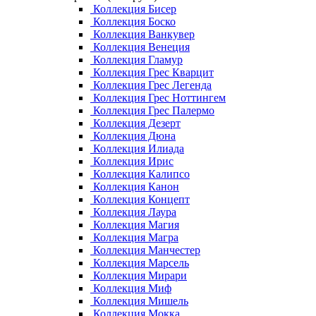
Коллекция Бисер
Коллекция Боско
Коллекция Ванкувер
Коллекция Венеция
Коллекция Гламур
Коллекция Грес Кварцит
Коллекция Грес Легенда
Коллекция Грес Ноттингем
Коллекция Грес Палермо
Коллекция Дезерт
Коллекция Дюна
Коллекция Илиада
Коллекция Ирис
Коллекция Калипсо
Коллекция Канон
Коллекция Концепт
Коллекция Лаура
Коллекция Магия
Коллекция Магра
Коллекция Манчестер
Коллекция Марсель
Коллекция Мирари
Коллекция Миф
Коллекция Мишель
Коллекция Мокка