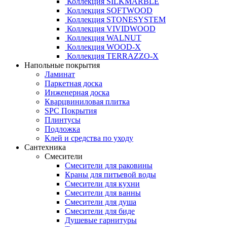
Коллекция SILKMARBLE
Коллекция SOFTWOOD
Коллекция STONESYSTEM
Коллекция VIVIDWOOD
Коллекция WALNUT
Коллекция WOOD-X
Коллекция ТЕRRАZZO-X
Напольные покрытия
Ламинат
Паркетная доска
Инженерная доска
Кварцвиниловая плитка
SPC Покрытия
Плинтусы
Подложка
Клей и средства по уходу
Сантехника
Смесители
Смесители для раковины
Краны для питьевой воды
Смесители для кухни
Смесители для ванны
Смесители для душа
Смесители для биде
Душевые гарнитуры