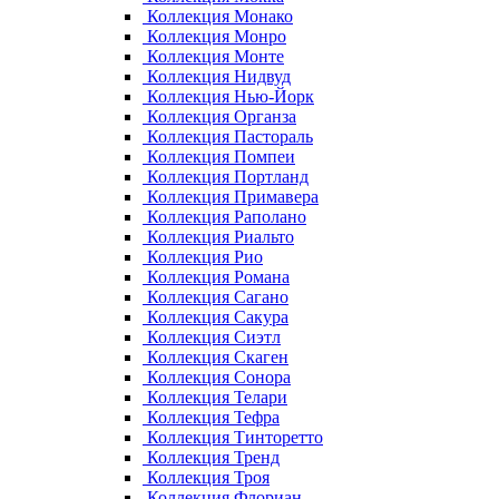
Коллекция Монако
Коллекция Монро
Коллекция Монте
Коллекция Нидвуд
Коллекция Нью-Йорк
Коллекция Органза
Коллекция Пастораль
Коллекция Помпеи
Коллекция Портланд
Коллекция Примавера
Коллекция Раполано
Коллекция Риальто
Коллекция Рио
Коллекция Романа
Коллекция Сагано
Коллекция Сакура
Коллекция Сиэтл
Коллекция Скаген
Коллекция Сонора
Коллекция Телари
Коллекция Тефра
Коллекция Тинторетто
Коллекция Тренд
Коллекция Троя
Коллекция Флориан